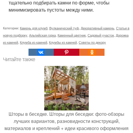
тщательно подбирать камни по форме, чтобы
минимизировать пустоты между ними.
Категории:
Камень для клумб
,
Вулканический туф
,
Декоративный камень
,
Статьи в
новую подборку
,
Альпийская горка
,
Каменный цветник
,
Садовый участок
,
Дорожка
из камней
,
Клумба из камней
,
Клумбы из камней
,
Советы по декору
Читайте также
Шторы в беседке. Шторы для беседки: фото-обзоры
лучших вариантов, разновидности конструкций,
материалов и креплений + идеи красивого оформления