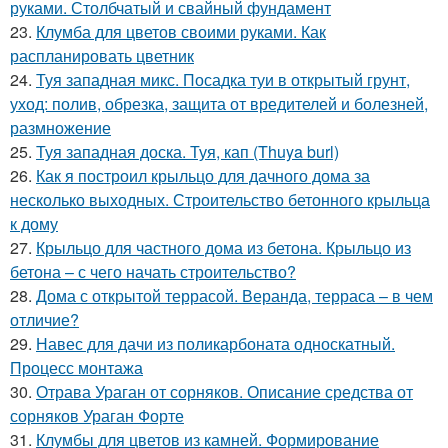
руками. Столбчатый и свайный фундамент
23.
Клумба для цветов своими руками. Как
распланировать цветник
24.
Туя западная микс. Посадка туи в открытый грунт,
уход: полив, обрезка, защита от вредителей и болезней,
размножение
25.
Туя западная доска. Туя, кап (Thuya burl)
26.
Как я построил крыльцо для дачного дома за
несколько выходных. Строительство бетонного крыльца
к дому
27.
Крыльцо для частного дома из бетона. Крыльцо из
бетона – с чего начать строительство?
28.
Дома с открытой террасой. Веранда, терраса – в чем
отличие?
29.
Навес для дачи из поликарбоната односкатный.
Процесс монтажа
30.
Отрава Ураган от сорняков. Описание средства от
сорняков Ураган Форте
31.
Клумбы для цветов из камней. Формирование