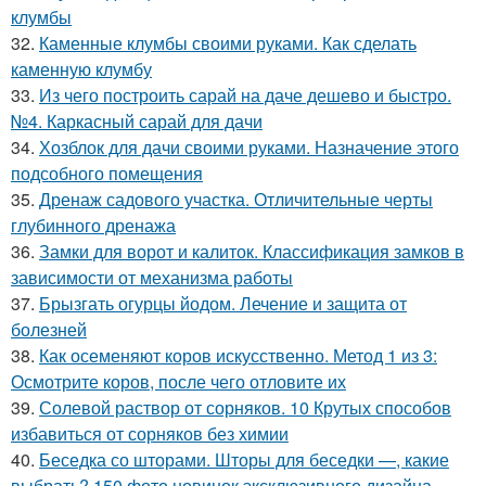
клумбы
32.
Каменные клумбы своими руками. Как сделать
каменную клумбу
33.
Из чего построить сарай на даче дешево и быстро.
№4. Каркасный сарай для дачи
34.
Хозблок для дачи своими руками. Назначение этого
подсобного помещения
35.
Дренаж садового участка. Отличительные черты
глубинного дренажа
36.
Замки для ворот и калиток. Классификация замков в
зависимости от механизма работы
37.
Брызгать огурцы йодом. Лечение и защита от
болезней
38.
Как осеменяют коров искусственно. Метод 1 из 3:
Осмотрите коров, после чего отловите их
39.
Солевой раствор от сорняков. 10 Крутых способов
избавиться от сорняков без химии
40.
Беседка со шторами. Шторы для беседки —, какие
выбрать? 150 фото новинок эксклюзивного дизайна