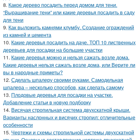
8.
Какое дерево посадить перед домом для тени.
“Выращивание тени” или какие деревья посадить в саду
для тени
9.
Как выложить камнями клумбу. Создание ограждений
из камней и цемента
10.
Какие деревья посадить на даче. ТОП 10 лиственных
деревьев для посадки на большие участки
11.
Какие деревья можно и нельзя сажать возле дома.
Какие деревья нельзя сажать возле дома, или Верите ли
вы в народные приметы?
12.
Сделать шпалеру своими руками. Самодельная
шпалера – несколько способов, как сделать самому
13.
Плодовые деревья для посадки на участке.
Добавление статьи в новую подборку
14.
Висячая стропильная система двухскатной крыши.
Варианты наслонных и висячих стропил: отличительные
особенности
15.
Чертежи и схемы стропильной системы двухскатной
крыши. Основные составляющие чертежа двухскатной