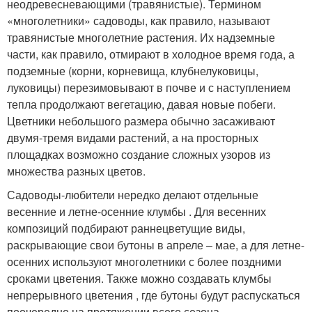
неодревесневающими (травянистые). Термином
«многолетники» садоводы, как правило, называют
травянистые многолетние растения. Их надземные
части, как правило, отмирают в холодное время года, а
подземные (корни, корневища, клубнелуковицы,
луковицы) перезимовывают в почве и с наступлением
тепла продолжают вегетацию, давая новые побеги.
Цветники небольшого размера обычно засаживают
двумя-тремя видами растений, а на просторных
площадках возможно создание сложных узоров из
множества разных цветов.
Садоводы-любители нередко делают отдельные
весенние и летне-осенние клумбы . Для весенних
композиций подбирают раннецветущие виды,
раскрывающие свои бутоны в апреле – мае, а для летне-
осенних используют многолетники с более поздними
сроками цветения. Также можно создавать клумбы
непрерывного цветения , где бутоны будут распускаться
поочередно на протяжении всего сезона.