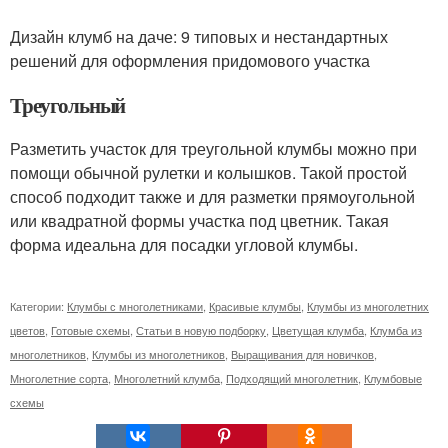
Дизайн клумб на даче: 9 типовых и нестандартных
решений для оформления придомового участка
Треугольный
Разметить участок для треугольной клумбы можно при
помощи обычной рулетки и колышков. Такой простой
способ подходит также и для разметки прямоугольной
или квадратной формы участка под цветник. Такая
форма идеальна для посадки угловой клумбы.
Категории:
Клумбы с многолетниками
,
Красивые клумбы
,
Клумбы из многолетних
цветов
,
Готовые схемы
,
Статьи в новую подборку
,
Цветущая клумба
,
Клумба из
многолетников
,
Клумбы из многолетников
,
Выращивания для новичков
,
Многолетние сорта
,
Многолетний клумба
,
Подходящий многолетник
,
Клумбовые
схемы