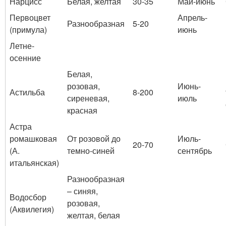
Нарцисс
Белая, желтая
30-35
Май-июнь
Первоцвет
Апрель-
Разнообразная
5-20
(примула)
июнь
Летне-
осенние
Белая,
розовая,
Июнь-
Астильба
8-200
сиреневая,
июль
красная
Астра
ромашковая
От розовой до
Июль-
20-70
(А.
темно-синей
сентябрь
итальянская)
Разнообразная
– синяя,
Водосбор
розовая,
(Аквилегия)
желтая, белая