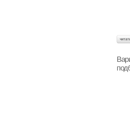
читат
Вар
под