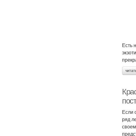
Есть 
экзот
прекр
читат
Кра
пос
Если 
ряд л
своем
предс