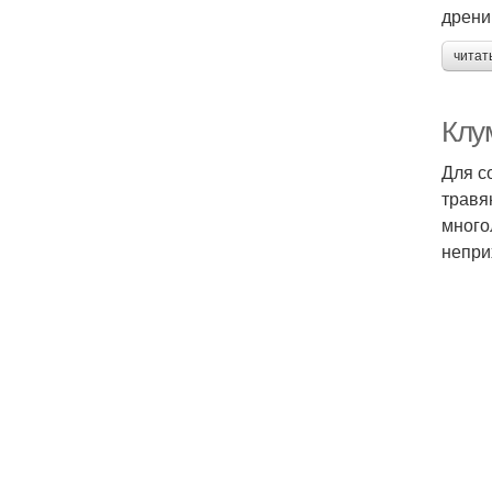
дрени
читат
Клу
Для с
травя
много
непри