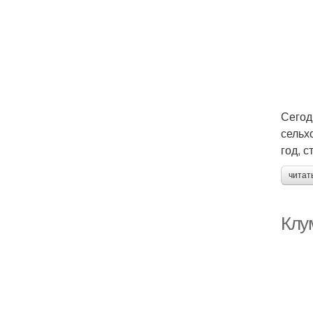
Сегод
сельх
год, 
читат
Клу