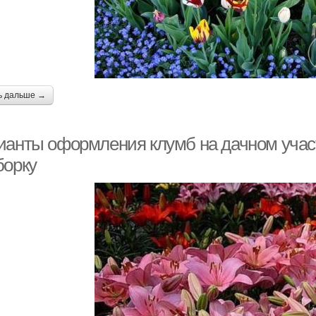
ь дальше →
ианты оформления клумб на дачном участ
борку