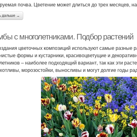
руемая почва. Цветение может длиться до трех месяцев, н
ь дальше →
мбы с многолетниками. Подбор растений
оздания цветочных композиций используют самые разные ра
нистые формы и кустарники, красивоцветущие и декоратив
летников – наиболее подходящий вариант, так как эти раст
хотливы, морозостойки, выносливы и могут долгие годы ра