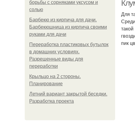
Клу
борьбы с сорняками уксусом и
солью
Для т
Барбекю из кирпича для дачи.
Среди
Барбекюшница из кирпича своими
такой
руками для дачи
гвозд
пик ц
Переработка пластиковых бутылок
в домашних условиях.
Разрешенные виды для
переработки
Крыльцо на 2 стороны.
Планирование
Летний вариант закрытой беседки.
Разработка проекта