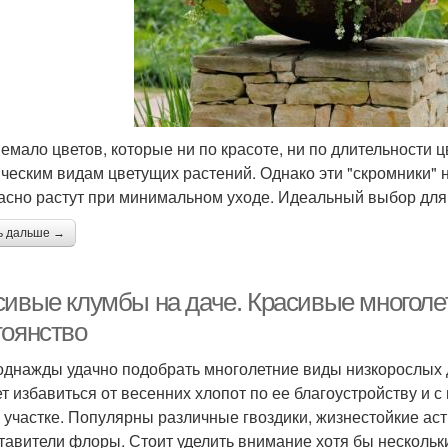
немало цветов, которые ни по красоте, ни по длительности
ическим видам цветущих растений. Однако эти "скромники" 
асно растут при минимальном уходе. Идеальный выбор дл
ь дальше →
сивые клумбы на даче. Красивые многоле
тоянство
однажды удачно подобрать многолетние виды низкорослых 
ет избавиться от весенних хлопот по ее благоустройству и 
 участке. Популярны различные гвоздики, жизнестойкие ас
тавители флоры. Стоит уделить внимание хотя бы нескольк