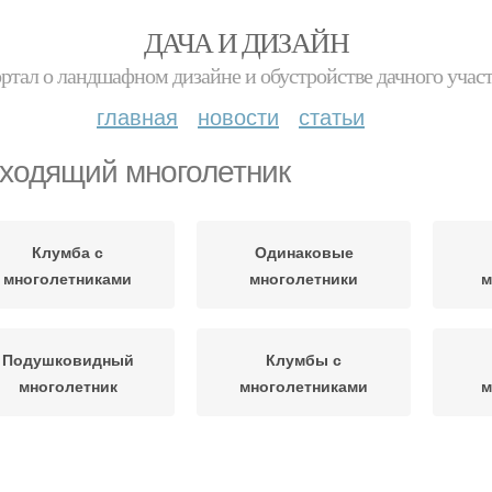
ДАЧА И ДИЗАЙН
ртал о ландшафном дизайне и обустройстве дачного учас
главная
новости
статьи
ходящий многолетник
Клумба с
Одинаковые
многолетниками
многолетники
м
Подушковидный
Клумбы с
многолетник
многолетниками
м
сивые многолетники