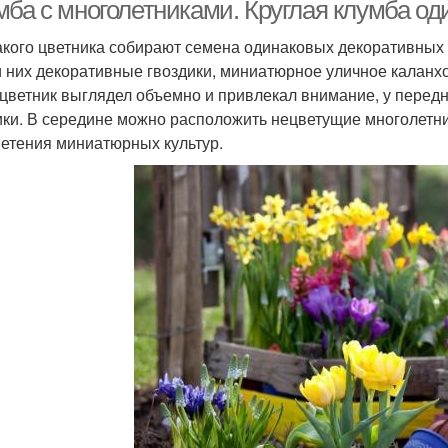
мба с многолетниками. Круглая клумба од
акого цветника собирают семена одинаковых декоративных к
 них декоративные гвоздики, миниатюрное уличное каланхо
 цветник выглядел объемно и привлекал внимание, у перед
ики. В середине можно расположить нецветущие многолетни
ветения миниатюрных культур.