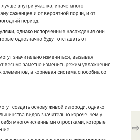
лучше внутри участка, иначе много
ну саженцев и от вероятной порчи, и от
вогодний период.
муляжи, однако испорченные насаждения они
торые однозначно будут отставать от
 могут значительно измениться, вызывая
гут весьма заметно изменить режим увлажнения
 элементов, а корневая система способна со
огут создать основу живой изгороди, однако
ольшинства видов значительно короче, чем у
уя себя многочисленными отростками, которые
⇨
ение.
в, значительно раньше помогут сформировать