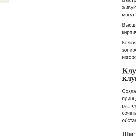
живую
могут
Вьющи
кирпи
Колюч
зонир
изгор
Клу
клу
Созда
принц
расте
сочет
обста
Шаг 