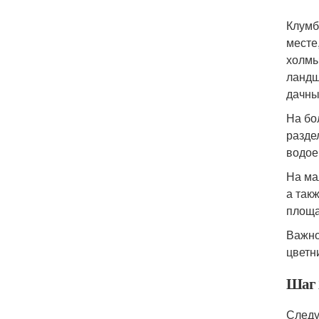
Клумб
месте
холмы
ландш
дачны
На бо
разде
водое
На ма
а так
площа
Важно
цветни
Шаг 
Следу