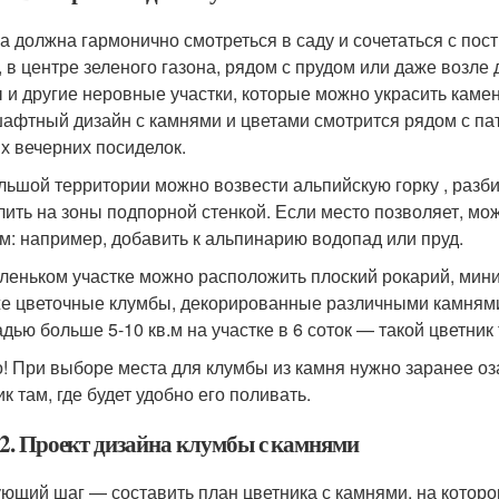
а должна гармонично смотреться в саду и сочетаться с по
, в центре зеленого газона, рядом с прудом или даже возле
 и другие неровные участки, которые можно украсить кам
афтный дизайн с камнями и цветами смотрится рядом с па
х вечерних посиделок.
льшой территории можно возвести альпийскую горку , разб
лить на зоны подпорной стенкой. Если место позволяет, мо
м: например, добавить к альпинарию водопад или пруд.
леньком участке можно расположить плоский рокарий, мини
же цветочные клумбы, декорированные различными камнями
дью больше 5-10 кв.м на участке в 6 соток — такой цветник
! При выборе места для клумбы из камня нужно заранее оз
к там, где будет удобно его поливать.
2. Проект дизайна клумбы с камнями
ющий шаг — составить план цветника с камнями, на котор