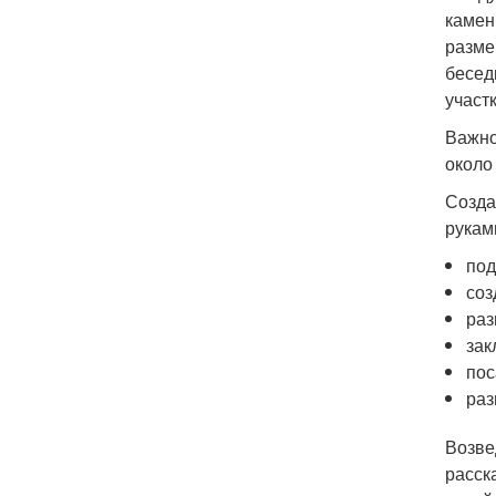
камен
разме
бесед
участ
Важно
около
Созда
рукам
под
соз
раз
зак
пос
раз
Возве
расск