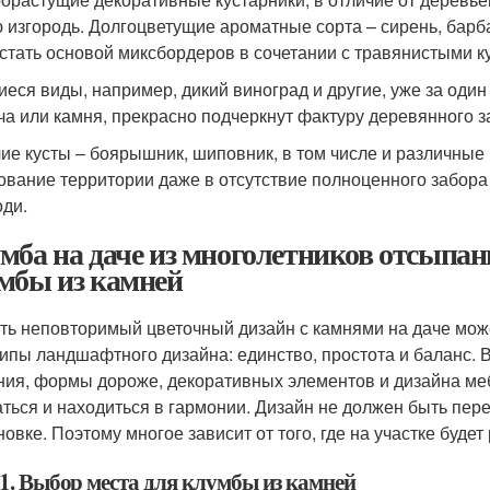
 изгородь. Долгоцветущие ароматные сорта – сирень, барба
 стать основой миксбордеров в сочетании с травянистыми к
еся виды, например, дикий виноград и другие, уже за один 
ча или камня, прекрасно подчеркнут фактуру деревянного з
ие кусты – боярышник, шиповник, в том числе и различные 
ование территории даже в отсутствие полноценного забор
оди.
мба на даче из многолетников отсыпан
мбы из камней
ть неповторимый цветочный дизайн с камнями на даче мож
ипы ландшафтного дизайна: единство, простота и баланс. 
ния, формы дороже, декоративных элементов и дизайна м
аться и находиться в гармонии. Дизайн не должен быть пе
новке. Поэтому многое зависит от того, где на участке буде
1. Выбор места для клумбы из камней