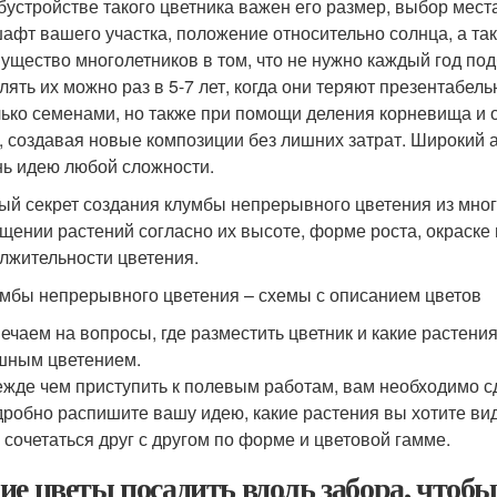
бустройстве такого цветника важен его размер, выбор мест
афт вашего участка, положение относительно солнца, а та
ущество многолетников в том, что не нужно каждый год по
лять их можно раз в 5-7 лет, когда они теряют презентабе
лько семенами, но также при помощи деления корневища и 
, создавая новые композиции без лишних затрат. Широкий 
нь идею любой сложности.
ый секрет создания клумбы непрерывного цветения из мно
щении растений согласно их высоте, форме роста, окраске 
лжительности цветения.
мбы непрерывного цветения – схемы с описанием цветов
ечаем на вопросы, где разместить цветник и какие растени
шным цветением.
жде чем приступить к полевым работам, вам необходимо сд
робно распишите вашу идею, какие растения вы хотите вид
 сочетаться друг с другом по форме и цветовой гамме.
ие цветы посадить вдоль забора, чтобы