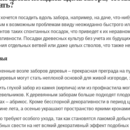
ать?
 хочется посадить вдоль забора, например, на даче, что-ниб
ым к возможным проблемам ввиду неожиданно быстрого или
нтов таких спонтанных посадок, что приведет к их неравно
ативности. Посадки древесных культур без учета их будущи
ния отдельных ветвей или даже целых стволов, что также н
вья
енные возле заборов деревья – прекрасная преграда на пут
 деревья могут стать неплохой основой для живой изгороди,
ить глухой забор из камня (кирпича) или из профнастила мог
вельников. К деревянным заборам больше подходят плодов
ах – абрикос. Кроме бесспорной декоративности в период ц
ине лета, а осенью украшают пространство яркими кронами
о требуют особого ухода, так как становятся лакомой доб
бных свести на нет всякий декоративный эффект подобных