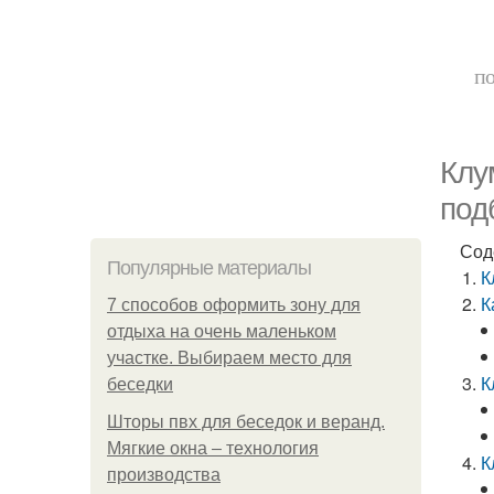
по
Клу
под
Сод
Популярные материалы
К
К
7 способов оформить зону для
отдыха на очень маленьком
участке. Выбираем место для
К
беседки
Шторы пвх для беседок и веранд.
Мягкие окна – технология
К
производства