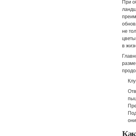
При о
ландш
преим
обнов
не то
цветы
в жиз
Главн
разме
продо
Клу
Отв
пы
Пре
Под
они
Как