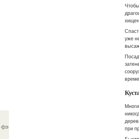
Чтобы
драго
хищен
Спаст
уже н
высаж
Посад
затен
соору
време
Куст
Многи
никог
дерев
⇦
при п
Быстр