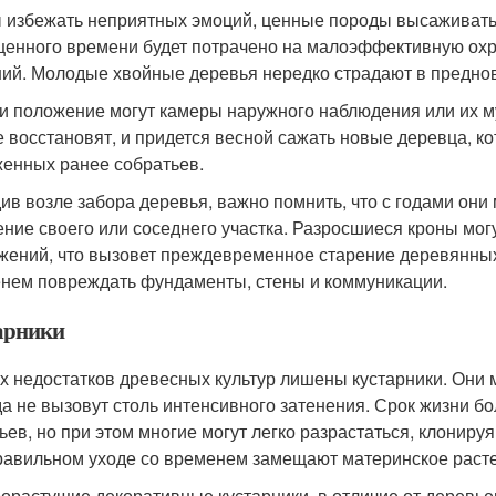
 избежать неприятных эмоций, ценные породы высаживать 
ценного времени будет потрачено на малоэффективную охра
ий. Молодые хвойные деревья нередко страдают в предно
и положение могут камеры наружного наблюдения или их 
е восстановят, и придется весной сажать новые деревца, ко
енных ранее собратьев.
ив возле забора деревья, важно помнить, что с годами они
ение своего или соседнего участка. Разросшиеся кроны мо
жений, что вызовет преждевременное старение деревянных
нем повреждать фундаменты, стены и коммуникации.
арники
х недостатков древесных культур лишены кустарники. Они м
да не вызовут столь интенсивного затенения. Срок жизни б
ьев, но при этом многие могут легко разрастаться, клонир
равильном уходе со временем замещают материнское раст
орастущие декоративные кустарники, в отличие от деревье