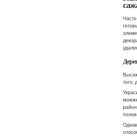
саж
Часто
готов
элеме
декор
удале
Дере
Высаж
того,
Украс
можже
район
полов
Однак
спосо