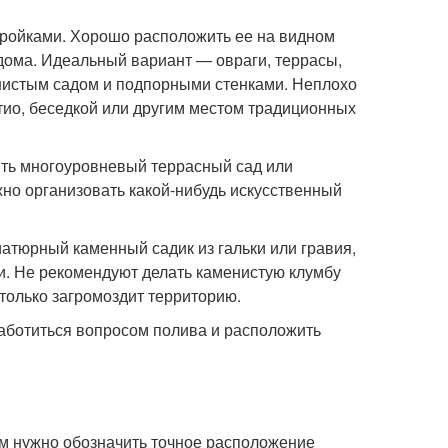
стройками. Хорошо расположить ее на видном
 дома. Идеальный вариант — овраги, террасы,
енистым садом и подпорными стенками. Неплохо
тио, беседкой или другим местом традиционных
ить многоуровневый террасный сад или
жно организовать какой-нибудь искусственный
атюрный каменный садик из гальки или гравия,
. Не рекомендуют делать каменистую клумбу
 только загромоздит территорию.
аботиться вопросом полива и расположить
ом нужно обозначить точное расположение