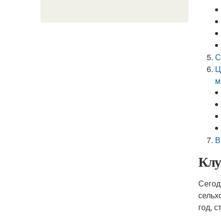
С
Ц
м
В
Клу
Сегод
сельх
год, 