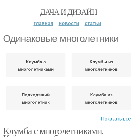
ДАЧА И ДИЗАЙН
главная
новости
статьи
Одинаковые многолетники
Клумба с
Клумбы из
многолетниками
многолетников
Подходящий
Клумба из
многолетник
многолетников
Показать все
Клумба с многолетниками.
Подушковидный
Клумбы с
многолетник
многолетниками