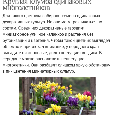
Круглая клумба одинаковых
многолетников
Для такого цветника собирают семена одинаковых
Цветники из
декоративных культур. Но они могут различаться по
многолетников
сортам. Среди них декоративные гвоздики,
миниатюрное уличное каланхоэ и растения без
бутонизации и цветения. Чтобы такой цветник выглядел
объемно и привлекал внимание, у переднего края
высадите низкорослые, долго цветущие гвоздики. В
середине можно расположить нецветущие
многолетники. Они разбавят слишком яркую обстановку
в пик цветения миниатюрных культур.