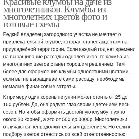
Красивые клумбы на даче из
многолетников. Клумбы из
Клумба из
многолетних цветов фото и
Клумбы из кирпича
облицовочного кирпича
готовые схемы
Редкий владелец загородного участка не мечтает о
привлекательной клумбе, которая станет акцентом на
Кирпичные клумбы
Прямоугольная клумба
приусадебной территории. Если каждый год нет времени
на выращивание рассады однолетников, то клумба из
многолетних цветов станет хорошим решением. Тем
более для оформления клумбы однолетними цветами,
если вы не выращиваете сами рассаду, необходимы
Кирпичная клумба
Клумба из камней
немалые финансовые затраты.
К примеру один корень петунии может стоить от 25 до
150 рублей. Да, она радует глаз своим цветением весь
Клумбы на дачном
сезон. Но чтобы оформить достойную клумбу, нужно
Клумба из камня
участке
около 20 корней, а это от 500 до 3000р. Многолетники
отличаются непродолжительным цветением. Но если к
подбору цветов отнестись со всей ответственностью,