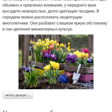
объемно и привлекал внимание, у переднего края
высадите низкорослые, долго цветущие гвоздики. В
Красивые
Красивое сочетание
середине можно расположить нецветущие
многолетники
многолетники. Они разбавят слишком яркую обстановку
в пик цветения миниатюрных культур.
Цвета на клумбе
Центральная клумба
Клумбы для цветов
Цветущая клумба
Цветочная клумба
Вертикальная клумба
читать дальше →