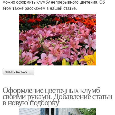
можно оформить клумбу непрерывного цветения. Об
Цвета для клумбы
Клумба из ирисов
этом также расскажем в нашей статье.
Вазоны для красивого
Заборчик для клумбы
сада
Красивые бордюры
Бордюры для клумб
читать дальше →
Оформление цветочных клумб
Ограждение для клумб
Бордюры для клумбы
своими руками. Добавление статьи
в новую подборку
Клумбы из