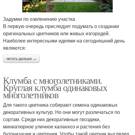
Задумки по озеленению участка
Клумбы на даче
Цветочные клумбы
В первую очередь приследует подумать о создании
оригинальных цветников или живых изгородей.
Наиболее интересными идеями на сегодняшний день
являются:
Обворожительная
Придомовые клумбы
клумба
читать дальше →
Клумба с многолетниками.
Круглая клумба одинаковых
Клумба на даче
Простые клумбы
многолетников
Для такого цветника собирают семена одинаковых
декоративных культур. Но они могут различаться по
сортам. Среди них декоративные гвоздики,
Клумбы во дворе
Клумбы на участке
миниатюрное уличное каланхоэ и растения без
бутонизации и цветения. Чтобы такой цветник выглядел