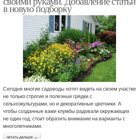
своими руками. Добавление статьи
в новую подборку
Красивые клумбы
Клумбы на участке
Клумбы из
Цвета на клумбе
многолетников
Сегодня многие садоводы хотят видеть на своем участке
Многолетний клумба
Клумбы для цветов
не только строгие и полезные грядки с
сельхозкультурами, но и декоративные цветники. А
чтобы созданные вами клумбы радовали окружающих
не один год, стоит обратить внимание на варианты с
Клумбы из многолетних
многолетниками.
Цветочный бордюр
цветов
читать дальше →