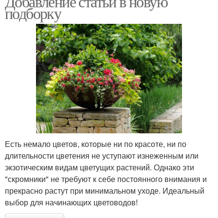
Добавление статьи в новую
подборку
Многолетний клумба
Клумба на даче
Красивые клумбы
Центральная клумба
Есть немало цветов, которые ни по красоте, ни по
Клумбы для цветов
Многоярусная клумба
длительности цветения не уступают изнеженным или
экзотическим видам цветущих растений. Однако эти
"скромники" не требуют к себе постоянного внимания и
прекрасно растут при минимальном уходе. Идеальный
Многоярусные клумбы
Каскадная клумба
выбор для начинающих цветоводов!