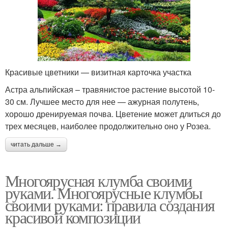
Клумба из старой
Клумбы из кирпича
машины
Красивые цветники — визитная карточка участка
Трехъярусные клумбы
Клумбы из камня
Астра альпийская – травянистое растение высотой 10-
30 см. Лучшее место для нее — ажурная полутень,
хорошо дренируемая почва. Цветение может длиться до
трех месяцев, наиболее продолжительно оно у Розеа.
Клумбы из готовых
Клумба из
изделий
многолетников
читать дальше →
Многоярусная клумба своими
руками. Многоярусные клумбы
Клумбы из многолетних
Цвета на даче
своими руками: правила создания
цветов
красивой композиции