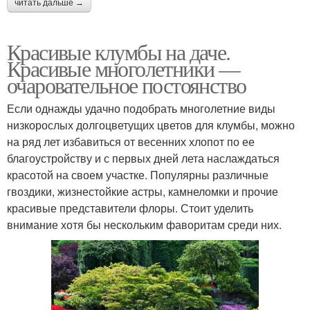
читать дальше →
Красивые клумбы на даче.
Вертикальная клумба
Клумба из бутылок
Красивые многолетники —
очаровательное постоянство
Если однажды удачно подобрать многолетние виды
низкорослых долгоцветущих цветов для клумбы, можно
Клумба из дерева
Клумбы на участке
на ряд лет избавиться от весенних хлопот по ее
благоустройству и с первых дней лета наслаждаться
красотой на своем участке. Популярны различные
гвоздики, жизнестойкие астры, камнеломки и прочие
Клумба из кирпичей
Ограждения для клумб
красивые представители флоры. Стоит уделить
внимание хотя бы нескольким фаворитам среди них.
Клумбы из камней
Клумбы из старых