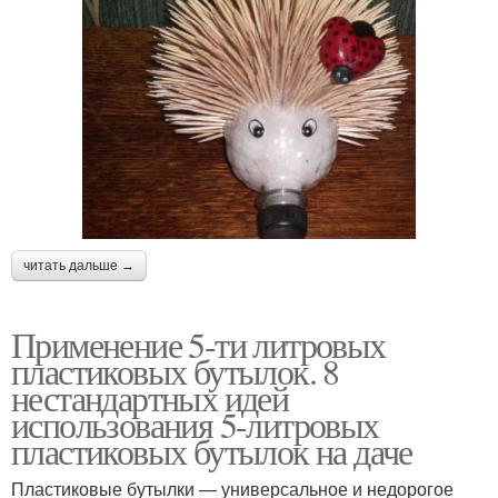
Ваза из пластиковой
Бутылки на даче
бутылки
Декор из пластиковых
Бутылки для двора
бутылок
читать дальше →
Бутылки для клумб
Пустые бутылки
Применение 5-ти литровых
пластиковых бутылок. 8
нестандартных идей
использования 5-литровых
Бутылки для
пластиковых бутылок на даче
Многоярусная клумба
ограждений
Пластиковые бутылки — универсальное и недорогое