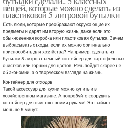
бутылки сделали.. 5 классных
вещей, которые можно сделать из
пластиковой 5-литровой бутылки
Есть люди, которые преображают окружающие их
Птички из бутылок
Пластиковые бутылки
предметы и дарят им вторую жизнь, даже если это
обыкновенная коробка или пластиковая бутылка. Зачем
выбрасывать отходы, если их можно оригинально
приспособить для хозяйства? Например, сделать из
Поделка из
Бутылки для детского
бутылки 5 литров съемный контейнер для картофельных
пластиковой бутылки
сада
очистков или горшки для цветов. Речь пойдет скорее не
об экономии, а о творческом взгляде на жизнь.
Контейнер для отходов
Кормушка из 5-
Оригинальные клумбы
Такой аксессуар для кухни можно купить и в
литровой бутылки
хозяйственном магазине. А попробуйте соорудить
контейнер для очисток своими руками! Это займет
меньше 5 минут:
Бордюр из
Клумбы при помощи
пластиковых бутылок