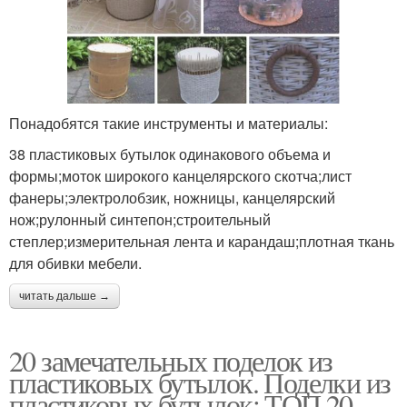
Понадобятся такие инструменты и материалы:
38 пластиковых бутылок одинакового объема и
формы;моток широкого канцелярского скотча;лист
фанеры;электролобзик, ножницы, канцелярский
нож;рулонный синтепон;строительный
степлер;измерительная лента и карандаш;плотная ткань
для обивки мебели.
читать дальше →
20 замечательных поделок из
пластиковых бутылок. Поделки из
пластиковых бутылок: ТОП 20