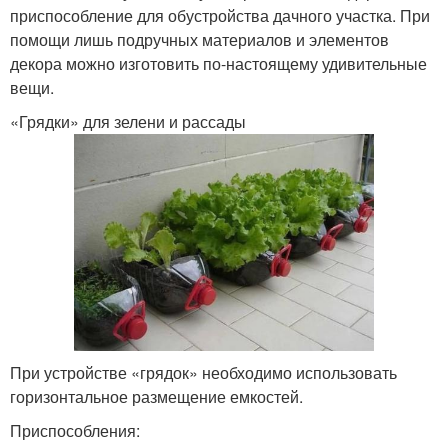
приспособление для обустройства дачного участка. При
помощи лишь подручных материалов и элементов
Многоярусные клумбы
Каскадная клумба
декора можно изготовить по-настоящему удивительные
вещи.
«Грядки» для зелени и рассады
Вертикальная клумба
Клумба из дерева
Клумбы для цветов
Клумбы во дворе
При устройстве «грядок» необходимо использовать
Цвета на клумбе
горизонтальное размещение емкостей.
Приспособления: