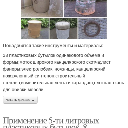
Понадобятся такие инструменты и материалы:
38 пластиковых бутылок одинакового объема и
формы;моток широкого канцелярского скотча;лист
фанеры;электролобзик, ножницы, канцелярский
нож;рулонный синтепон;строительный
степлер;измерительная лента и карандаш;плотная ткань
для обивки мебели.
читать дальше →
Применение 5-ти литровых
пластиковых бутылок. 8