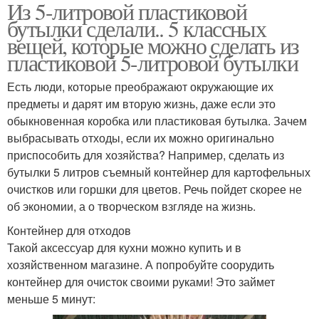
Из 5-литровой пластиковой
Поделки из
Бутылки для сада
бутылки сделали.. 5 классных
пластиковых бутылок
вещей, которые можно сделать из
пластиковой 5-литровой бутылки
Есть люди, которые преображают окружающие их
Птички из бутылок
Пластиковые бутылки
предметы и дарят им вторую жизнь, даже если это
обыкновенная коробка или пластиковая бутылка. Зачем
выбрасывать отходы, если их можно оригинально
приспособить для хозяйства? Например, сделать из
Поделка из
Бутылки для детского
бутылки 5 литров съемный контейнер для картофельных
пластиковой бутылки
сада
очистков или горшки для цветов. Речь пойдет скорее не
об экономии, а о творческом взгляде на жизнь.
Контейнер для отходов
Кормушка для птиц
Клумба из бутылок
Такой аксессуар для кухни можно купить и в
хозяйственном магазине. А попробуйте соорудить
контейнер для очисток своими руками! Это займет
меньше 5 минут:
Бордюр из
Ваза из пластиковой