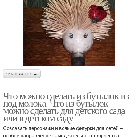
Поделки из
Крышки от бутылок
пластиковых крышек
Огород из пластиковых
Заготовки для
бутылок
пластиковых бутылок
читать дальше →
Лягушка из
Интерьер из
Что можно сделать из бутылок из
пластиковой бутылки
пластиковых бутылок
под молока. Что из бутылок
можно сделать для детского сада
или в детском саду
Пробки от бутылок
Создавать персонажи и всякие фигурки для детей –
особое направление самодеятельного творчества.