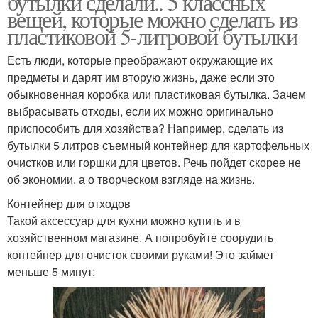
бутылки сделали.. 5 классных
вещей, которые можно сделать из
пластиковой 5-литровой бутылки
Поделка из
Есть люди, которые преображают окружающие их
Пластиковые бутылки
пластиковой бутылки
предметы и дарят им вторую жизнь, даже если это
обыкновенная коробка или пластиковая бутылка. Зачем
выбрасывать отходы, если их можно оригинально
приспособить для хозяйства? Например, сделать из
Бутылки для детского
Кормушка из 5-
бутылки 5 литров съемный контейнер для картофельных
сада
литровой бутылки
очистков или горшки для цветов. Речь пойдет скорее не
об экономии, а о творческом взгляде на жизнь.
Контейнер для отходов
Бордюр из
Клумба из бутылок
Такой аксессуар для кухни можно купить и в
пластиковых бутылок
хозяйственном магазине. А попробуйте соорудить
контейнер для очисток своими руками! Это займет
меньше 5 минут:
Ваза из пластиковой
Пластиковые цвета
бутылки