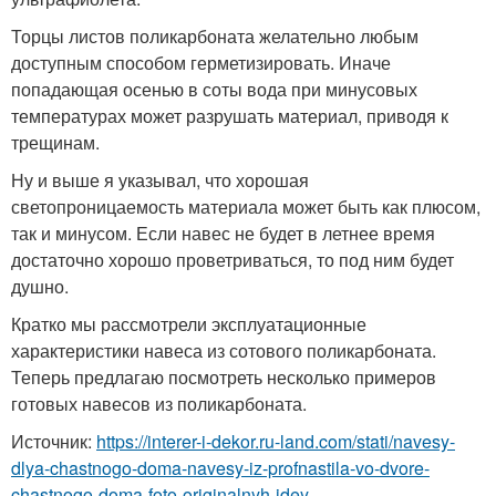
Торцы листов поликарбоната желательно любым
доступным способом герметизировать. Иначе
попадающая осенью в соты вода при минусовых
температурах может разрушать материал, приводя к
трещинам.
Ну и выше я указывал, что хорошая
светопроницаемость материала может быть как плюсом,
так и минусом. Если навес не будет в летнее время
достаточно хорошо проветриваться, то под ним будет
душно.
Кратко мы рассмотрели эксплуатационные
характеристики навеса из сотового поликарбоната.
Теперь предлагаю посмотреть несколько примеров
готовых навесов из поликарбоната.
Источник:
https://interer-i-dekor.ru-land.com/stati/navesy-
dlya-chastnogo-doma-navesy-iz-profnastila-vo-dvore-
chastnogo-doma-foto-originalnyh-idey