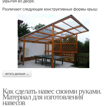
укрытия во дворе.
Арочный навес
Навесы для дачи
Различают следующие конструктивные формы крыш:
Затенения для заднего
Тканевые навесы
двора
Навесы из натуральных
Навес для беседки
материалов
читать дальше →
Навес к дачному домику
Навес над двором
Как сделать навес своими руками.
Материал для изготовления
навесов