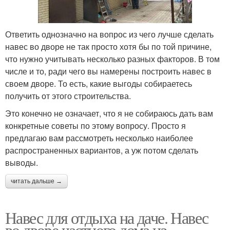
Навес для хранения
Навес из дерева
Ответить однозначно на вопрос из чего лучше сделать
навес во дворе не так просто хотя бы по той причине,
что нужно учитывать несколько разных факторов. В том
числе и то, ради чего вы намерены построить навес в
своем дворе. То есть, какие выгоды собираетесь
Навес для автомобиля
Двухуровневый навес
получить от этого строительства.
Это конечно не означает, что я не собираюсь дать вам
конкретные советы по этому вопросу. Просто я
предлагаю вам рассмотреть несколько наиболее
Пристроенные навесы
Навес перед гаражом
распространенных вариантов, а уж потом сделать
выводы.
читать дальше →
Навесы по
Терраса с навесом
предназначению
Навес для отдыха на даче. Навес
во дворе частного дома из