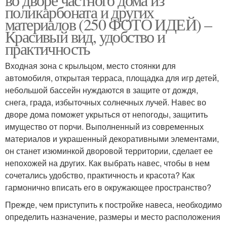
поликарбоната и других
материалов (250 ФОТО ИДЕЙ) –
Навес в огороде
Двускатные навесы
Красивый вид, удобство и
практичность
Входная зона с крыльцом, место стоянки для
Арочные навесы
Полуарочные навесы
автомобиля, открытая терраса, площадка для игр детей,
небольшой бассейн нуждаются в защите от дождя,
снега, града, избыточных солнечных лучей. Навес во
дворе дома поможет укрыться от непогоды, защитить
имущество от порчи. Выполненный из современных
Навес для помидор
Навес на даче
материалов и украшенный декоративными элементами,
он станет изюминкой дворовой территории, сделает ее
непохожей на других. Как выбрать навес, чтобы в нем
сочетались удобство, практичность и красота? Как
Оформления для
Навес для дачи
гармонично вписать его в окружающее пространство?
навеса
Прежде, чем приступить к постройке навеса, необходимо
определить назначение, размеры и место расположения