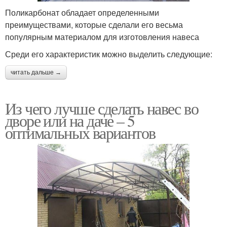
Поликарбонат обладает определенными
преимуществами, которые сделали его весьма
популярным материалом для изготовления навеса
Навес перед домом
Навесы к дому
Среди его характеристик можно выделить следующие:
читать дальше →
Сложные навесы
Односкатный навес
Из чего лучше сделать навес во
дворе или на даче – 5
оптимальных вариантов
Навесы из
Односкатные навесы
металлопрофиля
Дешевый навес
Навес к сараю