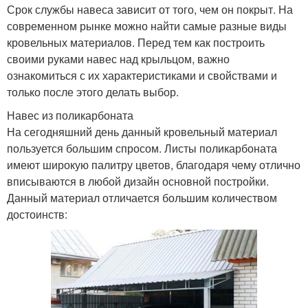
Навес над крыльцом
Крыша с навесом
Срок службы навеса зависит от того, чем он покрыт. На
современном рынке можно найти самые разные виды
кровельных материалов. Перед тем как построить
своими руками навес над крыльцом, важно
ознакомиться с их характеристиками и свойствами и
Крыши для навеса
Навесы для авто
только после этого делать выбор.
Навес из поликарбоната
На сегодняшний день данный кровельный материал
пользуется большим спросом. Листы поликарбоната
Беседка во дворе
Навесы на участке
имеют широкую палитру цветов, благодаря чему отлично
вписываются в любой дизайн основной постройки.
Данный материал отличается большим количеством
достоинств:
Навесы по целевому
Навесы из профильных
применению
труб
Навес к стенам