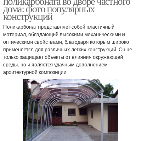
поликарбоната во дворе частного
материалу
дома: фото популярных
конструкций
Поликарбонат представляет собой пластичный
Арки во дворе
Навес для отдыха
материал, обладающий высокими механическими и
оптическими свойствами, благодаря которым широко
применяется для различных легких конструкций. Он не
только защищает объекты от влияния окружающей
Каркасы для навесов
Деревянный навес
среды, но и является удачным дополнением
архитектурной композиции.
Навес из досок
Металлический навес
Навес из профильных
Навес из
труб
поликарбоната