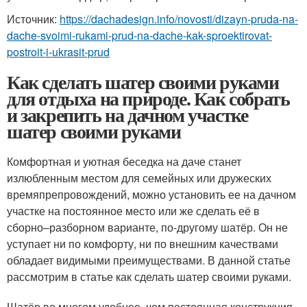
Источник:
https://dachadesign.info/novosti/dizayn-pruda-na-
dache-svoimi-rukami-prud-na-dache-kak-sproektirovat-
postroit-i-ukrasit-prud
Как сделать шатер своими руками
для отдыха на природе. Как собрать
и закрепить на дачном участке
шатер своими руками
Комфортная и уютная беседка на даче станет
излюбленным местом для семейных или дружеских
времяпрепровождений, можно установить ее на дачном
участке на постоянное место или же сделать её в
сборно–разборном варианте, по-другому шатёр. Он не
уступает ни по комфорту, ни по внешним качествами
обладает видимыми преимуществами. В данной статье
рассмотрим в статье как сделать шатер своими руками.
Шатёр во многом удобнее, чем постоянная конструкция.