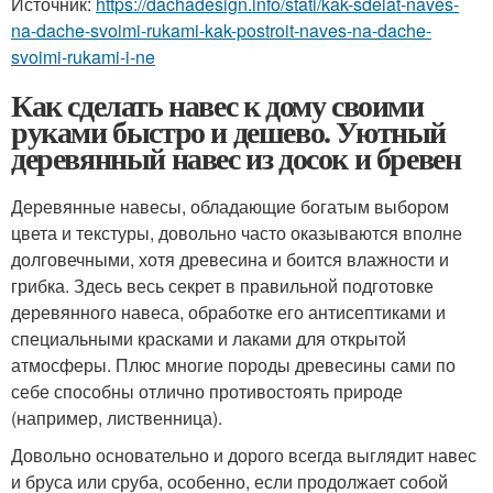
Источник:
https://dachadesign.info/stati/kak-sdelat-naves-
na-dache-svoimi-rukami-kak-postroit-naves-na-dache-
svoimi-rukami-i-ne
Как сделать навес к дому своими
руками быстро и дешево. Уютный
деревянный навес из досок и бревен
Деревянные навесы, обладающие богатым выбором
цвета и текстуры, довольно часто оказываются вполне
долговечными, хотя древесина и боится влажности и
грибка. Здесь весь секрет в правильной подготовке
деревянного навеса, обработке его антисептиками и
специальными красками и лаками для открытой
атмосферы. Плюс многие породы древесины сами по
себе способны отлично противостоять природе
(например, лиственница).
Довольно основательно и дорого всегда выглядит навес
и бруса или сруба, особенно, если продолжает собой