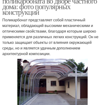
поликарбоната во дворе частного
материалу
дома: фото популярных
конструкций
Поликарбонат представляет собой пластичный
Арки во дворе
Навес перед гаражом
материал, обладающий высокими механическими и
оптическими свойствами, благодаря которым широко
применяется для различных легких конструкций. Он не
только защищает объекты от влияния окружающей
Деревянный навес
Навес из досок
среды, но и является удачным дополнением
архитектурной композиции.
Навесы по
предназначению