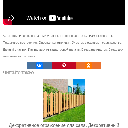
Категории:
Въезды на дачный участок
,
Подпорные стенки
,
Важные советы
,
Пошаговое построение
,
Опорная конструкция
,
Участок в садовом товариществе
,
Дачный участок
,
Инструкция от кадастровой палаты
,
Въезд на участок
,
Заезд для
легкового автомобиля
Читайте также
Декоративное ограждение для сада. Декоративный