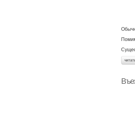
Обычн
Помим
Сущес
читат
Въез