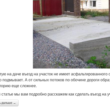
тую на даче въезд на участок не имеет асфальтированного 
о подмывает. А от сильных потоков по обочине дороги обра
торию еще сложнее.
й статье мы вам подробно расскажем как сделать въезд на у
ь дальше →