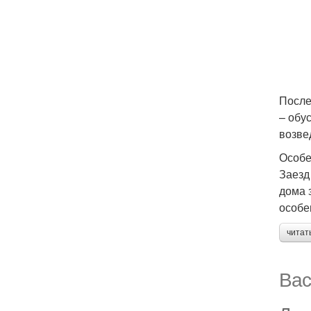
После
– обу
возве
Особе
Заезд
дома 
особе
читат
Вас