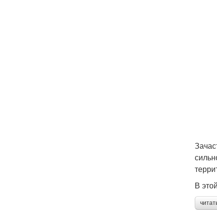
Зачас
сильн
терри
В это
читат