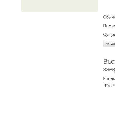
Обычн
Помим
Сущес
читат
Въез
заез
Кажды
трудо