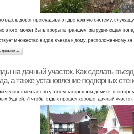
о вдоль дорог прокладывают дренажную систему, служащую
о этого, может быть прорыта траншея, затрудняющая попа
твует множество видов въезда к дому, расположенному за 
ь дальше →
ды на дачный участок. Как сделать въезд
да, а также установление подпорных стено
й человек мечтает об уютном загородном домике, в которо
вых будней. И чтобы отдых прошел хорошо, дачный участок