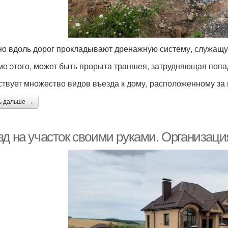
о вдоль дорог прокладывают дренажную систему, служащую
о этого, может быть прорыта траншея, затрудняющая попа
твует множество видов въезда к дому, расположенному за 
ь дальше →
д на участок своими руками. Организация