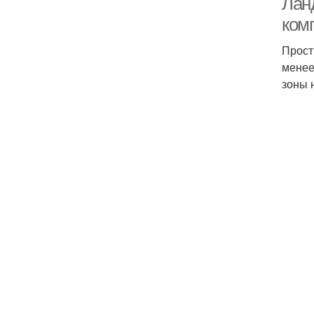
Лан
ком
Прост
менее
зоны 