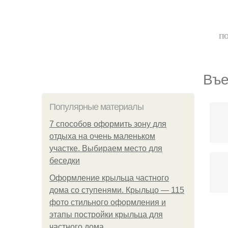
по
Въе
Популярные материалы
7 способов оформить зону для
отдыха на очень маленьком
участке. Выбираем место для
беседки
Оформление крыльца частного
дома со ступенями. Крыльцо — 115
фото стильного оформления и
этапы постройки крыльца для
По
частного дома