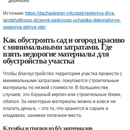
деревьев.
Источник:
https://dachadesign.info/stati/rasteniya-dlya-
landshaftnogo-dizayna-sadovogo-uchastka-dekorativnye-
rasteniya-stilnye-idei
Как обустроить сад и огород красиво
с минимальными затратами. Где
взять недорогие материалы для
обустройства участка
Чтобы благоустройство территории участка провести с
минимальными затратами, покупаются строительные
материалы по низкой стоимости. В большинстве
случаев, это бэушный кирпич или строительные блоки,
обапол. За некоторые материалы можно и вовсе не
платить деньги, – это то, что хранится в сараях и
кладовках, занимая полезное место.
Клумбы и грядки из б/у материалов