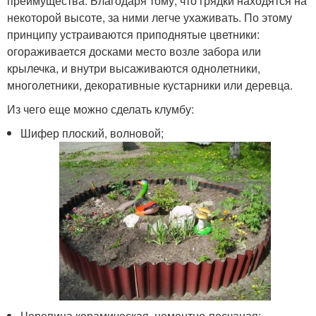
преимущества. Благодаря тому, что грядки находятся на
некоторой высоте, за ними легче ухаживать. По этому
принципу устраиваются приподнятые цветники:
огораживается досками место возле забора или
крылечка, и внутри высаживаются однолетники,
многолетники, декоративные кустарники или деревца.
Из чего еще можно сделать клумбу:
Шифер плоский, волновой;
Черепица керамическая, цементно-песчаная;