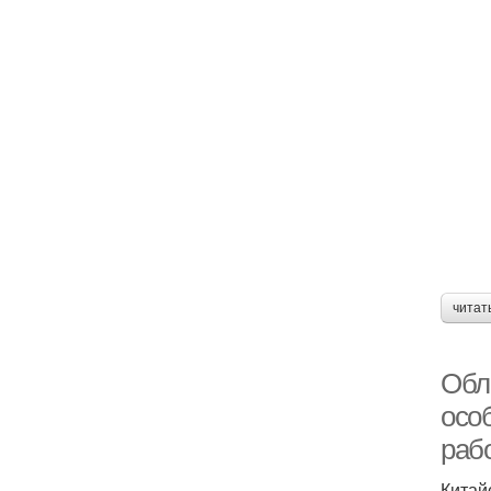
читат
Обл
осо
раб
Китай