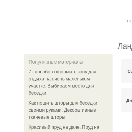
по
Лан
Популярные материалы
С
7 способов оформить зону для
отдыха на очень маленьком
участке. Выбираем место для
беседки
Ди
Как пошить шторы для беседки
своими руками. Декоративные
тканевые шторы
Красивый пруд на даче. Пруд на