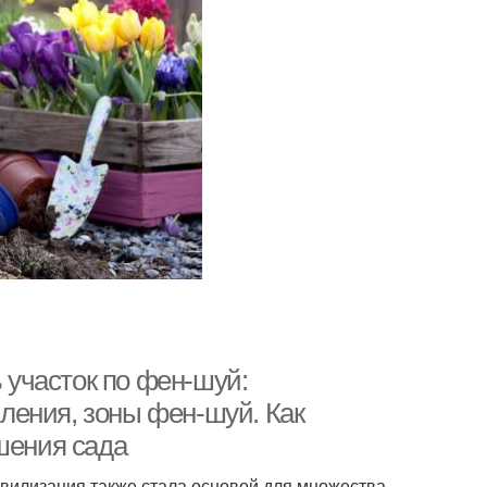
участок по фен-шуй:
ления, зоны фен-шуй. Как
шения сада
ивилизация также стала основой для множества