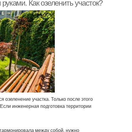
шафтного дизайна
дизайне
 руками. Как озеленить участок?
шечник в дизайне
Дизайн с камнями
озеленение участка. Только после этого
 Если инженерная подготовка территории
е гармонировала между собой, нужно