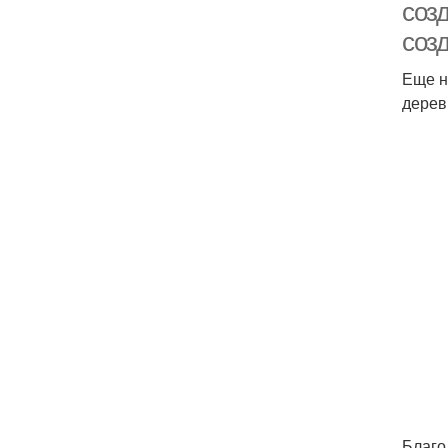
соз
соз
Еще н
дерев
Благо