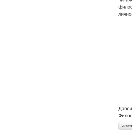
филос
лично
Даоси
Филос
читат