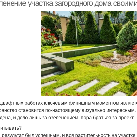
ндшафтного дизайна
ланд
ленение участка загородного дома своими
мень в ландшафтном
Ракушняк в
Раку
дизайне
ландшафтном дизайне
андшафтный анализ
дшафтных работах ключевым финишным моментом является 
ранство становится по-настоящему визуально интересным.
дена, и дело лишь за озеленением, пора браться за проект.
читывать?
 результат был успешным, и вся растительность на участк