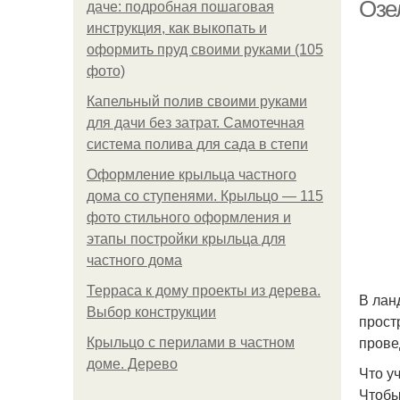
ла
Озе
даче: подробная пошаговая
инструкция, как выкопать и
оформить пруд своими руками (105
Ка
фото)
Капельный полив своими руками
для дачи без затрат. Самотечная
система полива для сада в степи
Л
Оформление крыльца частного
дома со ступенями. Крыльцо — 115
фото стильного оформления и
этапы постройки крыльца для
частного дома
Терраса к дому проекты из дерева.
В лан
Выбор конструкции
прост
прове
Крыльцо с перилами в частном
доме. Дерево
Что у
Чтобы