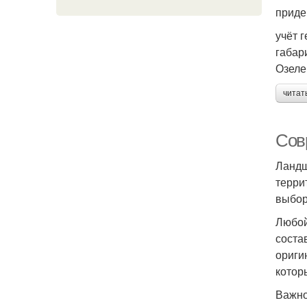
приде
учёт 
габар
Озеле
читат
Сов
Ландш
терри
выбор
Любой
соста
ориги
котор
Важно