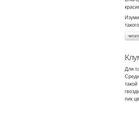
краси
Изуми
таког
читат
Клу
Для т
Среди
такой
гвозд
пик ц