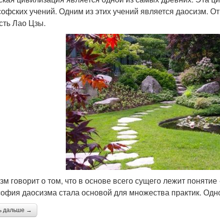
офских учений. Одним из этих учений является даосизм. О
сть Лао Цзы.
зм говорит о том, что в основе всего сущего лежит понятие
офия даосизма стала основой для множества практик. Одно
ь дальше →