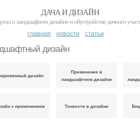
ДАЧА И ДИЗАЙН
ртал о ландшафном дизайне и обустройстве дачного учас
главная
новости
статьи
дшафтный дизайн
Применение в
овременный дизайн
ландшафтном дизайне
ланд
зайн с применением
Тонкости в дизайне
Бю
Камень для
Дизайн из камней