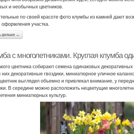
вых и необычных цветников.
тельные по своей красоте фото клумбы из камней дают воз
о оформления участка.
ь дальше →
мба с многолетниками. Круглая клумба од
акого цветника собирают семена одинаковых декоративных к
 них декоративные гвоздики, миниатюрное уличное каланхо
 цветник выглядел объемно и привлекал внимание, у перед
ики. В середине можно расположить нецветущие многолетни
ветения миниатюрных культур.