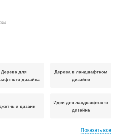
тка
Дерева для
Дерева в ландшафтном
шафтного дизайна
дизайне
Идеи для ландшафтного
джетный дизайн
дизайна
Показать все
Камни для
Камни в ландшафтном