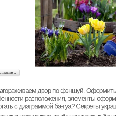
ь дальше →
агораживаем двор по фэншуй. Оформить 
бенности расположения, элементы оформ
отать с диаграммой ба-гуа? Секреты укра
ская цивилизация является одной из самых древних. Эта ц