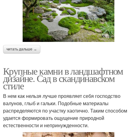
Камень в японском саду
дизайне
Ракушняк в
Ракушечник в дизайне
ландшафтном дизайне
читать дальше →
Большие камни
Дизайн с камнями
Крупные камни в ландшафтном
дизайне. Сад в скандинавском
стиле
В нем как нельзя лучше проявляет себя господство
Камни для дачи
Лёгкий камень
валунов, глыб и гальки. Подобные материалы
распределяются по участку хаотично. Таким способом
удается формировать ощущение природной
естественности и непринужденности.
Декоративные камни