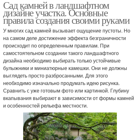
Сад камней в ландшафтном
Камни для
Идеи с натуральным
дизайне участка. Основные
ландшафтного дизайна
камнем
правила создания своими руками
У многих сад камней вызывает ощущение пустоты. Но
на самом деле достижение эффекта безграничности
Природный камень
Натуральный камень
происходит по определенным правилам. При
самостоятельном создании такого ландшафтного
дизайна необходимо выбирать только устойчивые
булыжники и миниатюрные камешки. Они не должны
Ландшафтный дизайн
Дизайн из камней
выглядеть просто разбросанными. Для этого
необходимо изначально продумать идею рисунка.
Сравнить с уже готовым фото или картинкой. Глубину
вкапывания выбирают в зависимости от формы камней
и особенностей рельефа местности.
Крупные камни
Природные камни
Камень в ландшафтном