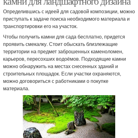
камни для ландшафтного дизайна
Определившись с идеей для садовой композиции, можно
приступать к задаче поиска необходимого материала и
Камень для
транспортировки его на участок.
Декоративные камни
ландшафтного дизайна
Чтобы получить камни для сада бесплатно, придется
проявить смекалку. Стоит обыскать близлежащие
территории на предмет заброшенных каменоломен,
карьеров, пересохших водоёмов. Подходящие камни
Камень для двора
Дизайн из камней
можно обнаружить на местах снесенных зданий и
строительных площадок. Если участки охраняются,
можно договориться с работниками о покупке
материала.
Камни для
Идеи с натуральным
ландшафтного дизайна
камнем
Природный камень
Натуральный камень