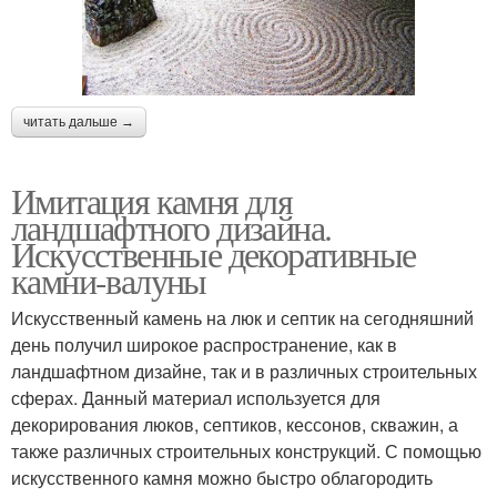
Камни в ландшафтном
Композиции из камней
дизайне
читать дальше →
Имитация камня для
Постамент из камня
Отсыпка из камня
ландшафтного дизайна.
Искусственные декоративные
камни-валуны
Искусственный камень на люк и септик на сегодняшний
Каменистые сады
Камни для дачи
день получил широкое распространение, как в
ландшафтном дизайне, так и в различных строительных
сферах. Данный материал используется для
декорирования люков, септиков, кессонов, скважин, а
Лёгкий камень
Украшение для сада
также различных строительных конструкций. С помощью
искусственного камня можно быстро облагородить