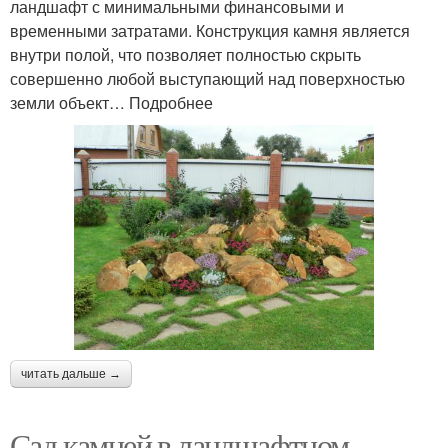
ландшафт с минимальными финансовыми и
временными затратами. Конструкция камня является
Сад в скандинавском
внутри полой, что позволяет полностью скрыть
Крупные камни
стиле
совершенно любой выступающий над поверхностью
земли объект… Подробнее
Природные камни
Камень в японском саду
Камень в ландшафтном
Декоративный камень
дизайне
читать дальше →
Светящиеся камни
Белый камень
Сад камней в ландшафтном