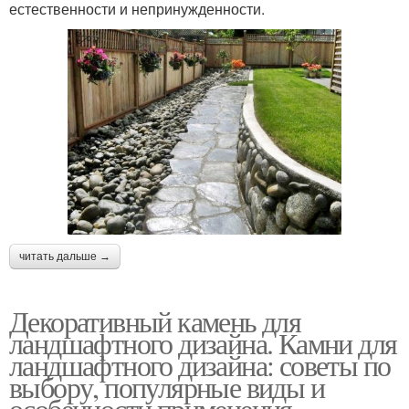
естественности и непринужденности.
Камешки для
Камень для клумб
ландшафтного дизайна
Галька в ландшафтном
Клумбы из камней
дизайне
читать дальше →
Камень из бетона
Декоративный камень для
ландшафтного дизайна. Камни для
ландшафтного дизайна: советы по
выбору, популярные виды и
особенности применения