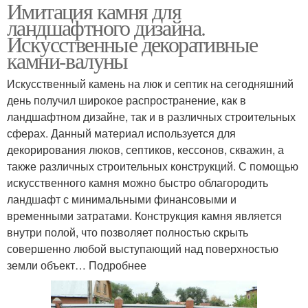
Имитация камня для
Камень в саду
Ландшафтный дизайн
ландшафтного дизайна.
Искусственные декоративные
камни-валуны
Камни для
Искусственный камень на люк и септик на сегодняшний
Дизайн из камней
ландшафтного дизайна
день получил широкое распространение, как в
ландшафтном дизайне, так и в различных строительных
сферах. Данный материал используется для
декорирования люков, септиков, кессонов, скважин, а
Идеи с натуральным
Природный камень
также различных строительных конструкций. С помощью
камнем
искусственного камня можно быстро облагородить
ландшафт с минимальными финансовыми и
временными затратами. Конструкция камня является
внутри полой, что позволяет полностью скрыть
Натуральный камень
Природные камни
совершенно любой выступающий над поверхностью
земли объект… Подробнее