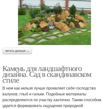
Камень в японском саду
Камень для дорожек
Камень в ландшафтном
Белый камень
дизайне
Галька для
читать дальше →
Декоративный камень
ландшафтного дизайна
Камень для ландшафтного
дизайна. Сад в скандинавском
стиле
Светящиеся камни
Искусственный камень
В нем как нельзя лучше проявляет себя господство
валунов, глыб и гальки. Подобные материалы
распределяются по участку хаотично. Таким способом
Гальки в ландшафтном
удается формировать ощущение природной
Лёгкий камень
дизайне