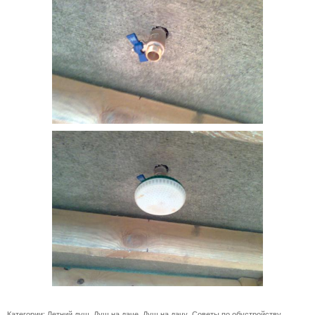
Категории:
Летний душ
,
Душ на даче
,
Душ на дачу
,
Советы по обустройству
,