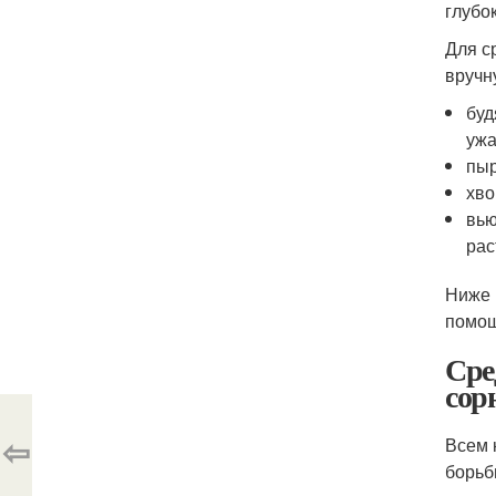
глубо
Для с
вручн
буд
ужа
пыр
хво
вью
рас
Ниже 
помощ
Сре
сор
⇦
Всем 
борьб