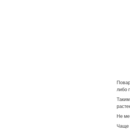
Повар
либо 
Таким
расте
Не ме
Чаще 