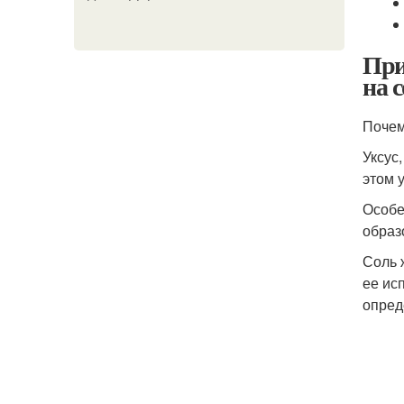
При
на 
Почем
Уксус
этом 
Особе
образ
Соль 
ее ис
опред