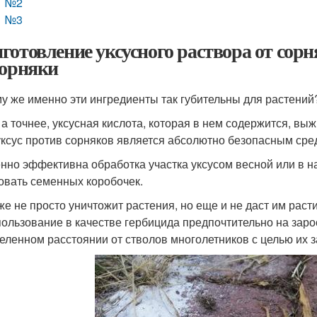
№2
№3
готовление уксусного раствора от сорня
сорняки
у же именно эти ингредиенты так губительны для растений
, а точнее, уксусная кислота, которая в нем содержится, выж
уксус против сорняков является абсолютно безопасным сре
нно эффективна обработка участка уксусом весной или в на
овать семенных коробочек.
же не просто уничтожит растения, но еще и не даст им раст
пользование в качестве гербицида предпочтительно на заро
еленном расстоянии от стволов многолетников с целью их 