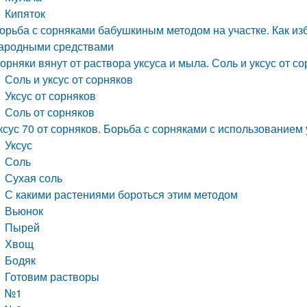
Кипяток
орьба с сорняками бабушкиным методом на участке. Как изб
ародными средствами
орняки вянут от раствора уксуса и мыла. Соль и уксус от с
Соль и уксус от сорняков
Уксус от сорняков
Соль от сорняков
ксус 70 от сорняков. Борьба с сорняками с использованием 
Уксус
Соль
Сухая соль
С какими растениями бороться этим методом
Вьюнок
Пырей
Хвощ
Бодяк
Готовим растворы
№1