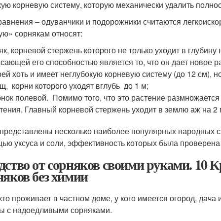
кую корневую систему, которую механически удалить полно
равнения – одуванчики и подорожники считаются легкоиск
ую» сорнякам относят:
як, корневой стержень которого не только уходит в глубину 
сающей его способностью является то, что он дает новое ра
ей хоть и имеет неглубокую корневую систему (до 12 см), н
щ, корни которого уходят вглубь до 1 м;
нок полевой. Помимо того, что это растение размножается 
тения. Главный корневой стержень уходит в землю аж на 2 
представлены несколько наиболее популярных народных сре
ью уксуса и соли, эффективность которых была проверена
дство от сорняков своими руками. 10 К
няков без химии
кто проживает в частном доме, у кого имеется огород, дача
ы с надоедливыми сорняками.