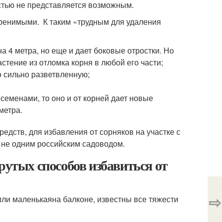
стью не представляется возможным.
оренимыми. К таким «трудным для удаления
на 4 метра, но еще и дает боковые отростки. Но
стение из отломка корня в любой его части;
о сильно разветвленную;
семенами, то оно и от корней дает новые
метра.
дств, для избавления от сорняков на участке с
 не одним российским садоводом.
рутых способов избавиться от
⇨
 или маленькаяна балконе, известны все тяжести