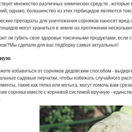
твует множество различных химических средств , которые 
ний, однако, большинство из этих гербицидов являются ток
еские препараты для уничтожения сорняков наносят вред не
стицидов могут храниться в земле на протяжении нескольких
тоит ли губить свое здоровье токсичными продуктами, есл
ков?Мы сделали для вас подборку самых актуальных!
чную
жете избавиться от сорняков дедовским способом - выдерги
альные садовые перчатки, чтобы избежать случайного рас
ументы, такие как тяпка или мотыга, могут помочь вам срез
ние сорняка вместе с корневой системой вручную - единств
.