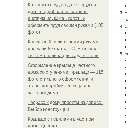
Красивый пруд на даче. Пруд на
даче: подробная пошаговая
Б
инструкция, как выкопать и
н
оформить пруд своими руками (105
С
фото)
Капельный полив своими руками
для дачи без затрат. Самотечная
У
система полива для сада в степи
Оформление крыльца частного
дома со ступенями. Крыльцо — 115
фото стильного оформления и
этапы постройки крыльца для
частного дома
Терраса к дому проекты из дерева.
Выбор конструкции
Крыльцо с перилами в частном
доме. Дерево