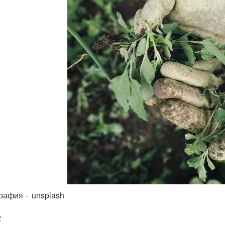
рафия - unsplash
с