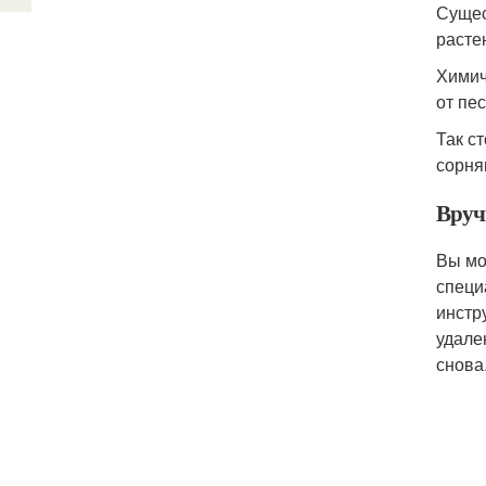
Сущес
расте
Химич
от пе
Так с
сорня
Вру
Вы мо
специ
инстр
удале
снова