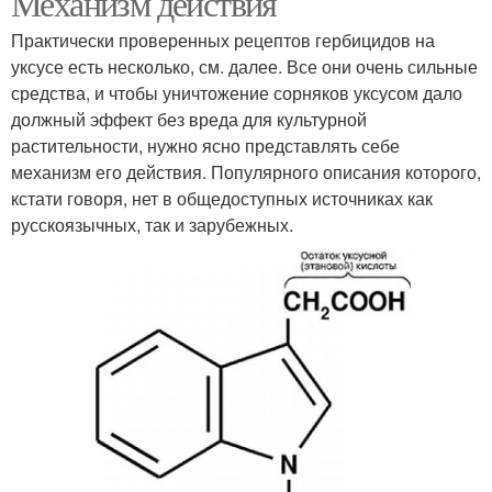
Механизм действия
Практически проверенных рецептов гербицидов на
уксусе есть несколько, см. далее. Все они очень сильные
средства, и чтобы уничтожение сорняков уксусом дало
Соли на сорняки
Средство от сорняков
должный эффект без вреда для культурной
растительности, нужно ясно представлять себе
механизм его действия. Популярного описания которого,
кстати говоря, нет в общедоступных источниках как
Уксус от сорняков
Сорняки на огороде
русскоязычных, так и зарубежных.
Рецепт против
Гербициды от сорняков
сорняков
Сорняки на брусчатке