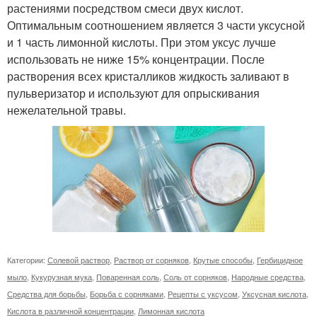
растениями посредством смеси двух кислот.
Оптимальным соотношением является 3 части уксусной
и 1 часть лимонной кислоты. При этом уксус лучше
использовать не ниже 15% концентрации. После
растворения всех кристалликов жидкость заливают в
пульверизатор и используют для опрыскивания
нежелательной травы.
Категории:
Солевой раствор
,
Раствор от сорняков
,
Крутые способы
,
Гербицидное
мыло
,
Кукурузная мука
,
Поваренная соль
,
Соль от сорняков
,
Народные средства
,
Средства для борьбы
,
Борьба с сорняками
,
Рецепты с уксусом
,
Уксусная кислота
,
Кислота в различной концентрации
,
Лимонная кислота