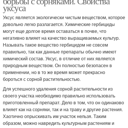
борьбы с сорняками. Свойства
уксуса
Уксус является экологически чистым веществом, которое
Рецепт против
довольно легко разлагается. Химические гербициды
Уксус против бурьяна
сорняков
могут еще долгое время оставаться в почве, что
негативно влияет на качество выращиваемых культур.
Называть такое вещество гербицидом не совсем
правильно, так как данные препараты обычно имеют
Стойкие сорняки
Йод от сорняков
химический состав. Уксус, в отличие от них является
природным веществом. Он полностью безопасен в
применении, но в то же время может прекрасно
бороться с сорной растительностью.
Средство от сорняков
Кислота от сорняков
Для успешного удаления сорной растительности из
своего участка необходимо правильно использовать
приготовленный препарат. Дело в том, что он одинаково
влияет как на сорняки, так и на траву и другие растения.
Хаотично опрыскивать им участок нельзя. Таким
Средства от сорняков
Сода против сорняков
образом, можно навредить культурным растениям и