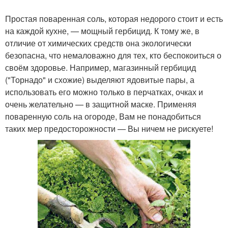
Простая поваренная соль, которая недорого стоит и есть
Соли на сорняки
Соль против сорняков
на каждой кухне, — мощный гербицид. К тому же, в
отличие от химических средств она экологически
безопасна, что немаловажно для тех, кто беспокоиться о
своём здоровье. Например, магазинный гербицид
("Торнадо" и схожие) выделяют ядовитые пары, а
Растворы от сорняков
Рецепты от сорняков
использовать его можно только в перчатках, очках и
очень желательно — в защитной маске. Применяя
поваренную соль на огороде, Вам не понадобиться
таких мер предосторожности — Вы ничем не рискуете!
Гербициды от сорняков
Сорняки на брусчатке
Уксус от травы