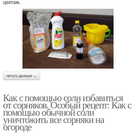
цветам.
Уксус в качестве
Сорняки с помощью
Уксус с солью
Соды против сорняков
читать дальше →
Сода от сорняков
Уксус на страже
Как с помощью соли избавиться
от сорняков. Особый рецепт: Как с
помощью обычной соли
уничтожить все сорняки на
Средство против
Раствор от сорняков
огороде
сорняков