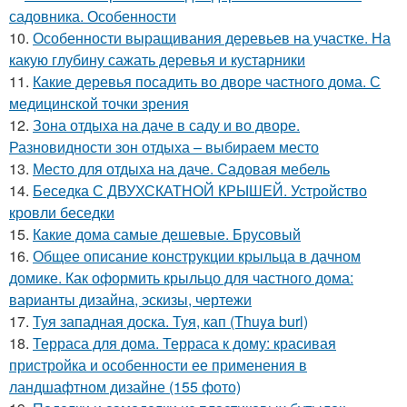
садовника. Особенности
10.
Особенности выращивания деревьев на участке. На
какую глубину сажать деревья и кустарники
11.
Какие деревья посадить во дворе частного дома. С
медицинской точки зрения
12.
Зона отдыха на даче в саду и во дворе.
Разновидности зон отдыха – выбираем место
13.
Место для отдыха на даче. Садовая мебель
14.
Беседка С ДВУХСКАТНОЙ КРЫШЕЙ. Устройство
кровли беседки
15.
Какие дома самые дешевые. Брусовый
16.
Общее описание конструкции крыльца в дачном
домике. Как оформить крыльцо для частного дома:
варианты дизайна, эскизы, чертежи
17.
Туя западная доска. Туя, кап (Thuya burl)
18.
Терраса для дома. Терраса к дому: красивая
пристройка и особенности ее применения в
ландшафтном дизайне (155 фото)