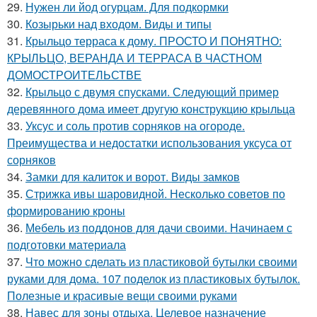
29.
Нужен ли йод огурцам. Для подкормки
30.
Козырьки над входом. Виды и типы
31.
Крыльцо терраса к дому. ПРОСТО И ПОНЯТНО:
КРЫЛЬЦО, ВЕРАНДА И ТЕРРАСА В ЧАСТНОМ
ДОМОСТРОИТЕЛЬСТВЕ
32.
Крыльцо с двумя спусками. Следующий пример
деревянного дома имеет другую конструкцию крыльца
33.
Уксус и соль против сорняков на огороде.
Преимущества и недостатки использования уксуса от
сорняков
34.
Замки для калиток и ворот. Виды замков
35.
Стрижка ивы шаровидной. Несколько советов по
формированию кроны
36.
Мебель из поддонов для дачи своими. Начинаем с
подготовки материала
37.
Что можно сделать из пластиковой бутылки своими
руками для дома. 107 поделок из пластиковых бутылок.
Полезные и красивые вещи своими руками
38.
Навес для зоны отдыха. Целевое назначение