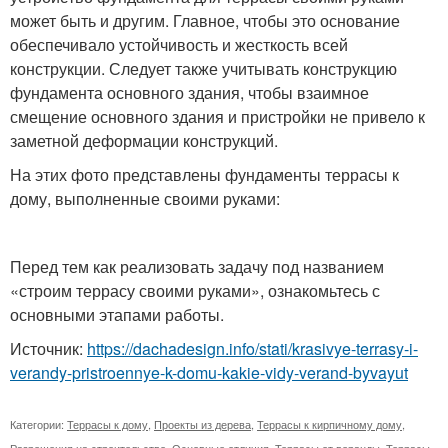
может быть и другим. Главное, чтобы это основание
обеспечивало устойчивость и жесткость всей
конструкции. Следует также учитывать конструкцию
фундамента основного здания, чтобы взаимное
смещение основного здания и пристройки не привело к
заметной деформации конструкций.
На этих фото представлены фундаменты террасы к
дому, выполненные своими руками:
Перед тем как реализовать задачу под названием
«строим террасу своими руками», ознакомьтесь с
основными этапами работы.
Источник:
https://dachadesign.info/stati/krasivye-terrasy-i-
verandy-pristroennye-k-domu-kakie-vidy-verand-byvayut
Категории:
Террасы к дому
,
Проекты из дерева
,
Террасы к кирпичному дому
,