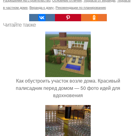
Разрешения на строительство
,
Основные отличия
,
Террасы от веранды
,
Террасы
в частном доме
,
Веранда к дому
,
Рекомендации по планированию
Читайте также
Как обустроить участок возле дома. Красивый
палисадник перед домом — 50 фото идей для
вдохновения