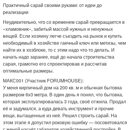
Практичный сарай своими руками: от идеи до
реализации
Неудивительно, что со временем сарай превращается в
«хламовник», забитый массой нужных и ненужных
вещей. Если хозяину легче съездить на рынок и купить
необходимый в хозяйстве гаечный ключ или метизы, чем
найти их в хозблоке, то с этим надо что-то делать. И
начать надо заранее, ещё до начала строительства
сарая, грамотно его спроектировав и рассчитав
оптимальные размеры.
МАКС001 (Участник FORUMHOUSE):
У меня кирпичный дом на 200 кв. м и обычная бытовка
размером 6х3 метра. В один день я понял, что бытовка,
которая эксплуатировалась 3 года, своё отжила. Продал
её и задумался, а куда девать инструмент и прочие
вещи, вытащенные из неё. Решил строить сарай. На
этом этапе я допустил роковую ошибку — посоветовался
с женой насчёт габаритов хозяйственной постройки. В