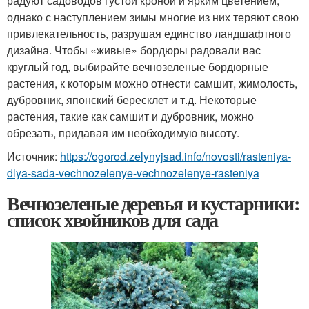
радуют садоводов густой кроной и ярким цветением,
однако с наступлением зимы многие из них теряют свою
привлекательность, разрушая единство ландшафтного
дизайна. Чтобы «живые» бордюры радовали вас
круглый год, выбирайте вечнозеленые бордюрные
растения, к которым можно отнести самшит, жимолость,
дубровник, японский бересклет и т.д. Некоторые
растения, такие как самшит и дубровник, можно
обрезать, придавая им необходимую высоту.
Источник:
https://ogorod.zelynyjsad.info/novosti/rasteniya-
dlya-sada-vechnozelenye-vechnozelenye-rasteniya
Вечнозеленые деревья и кустарники:
список хвойников для сада