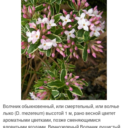
Волчник обыкновенный, или смертельный, или волчье
лыко (D. mezereum) высотой 1 м, рано весной цветет
ароматными цветками, позже сменяющимися
ядовитыми ягодами. Вечнозеленый Волчник душистый