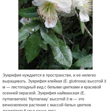
Эукрифия нуждается в пространстве, и ее нелегко
выращивать. Эукрифия клейкая (E. glutinosa) высотой 3
м — листопадный вид с белыми цветками и красивой
осенней окраской. Эукрифия найманская (E.
nymansensis) ‘Nymansay’ высотой 3 м — это
вечнозеленое растение с массой белых цветков
диаметром 8 см в конце лета.