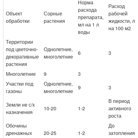
Норма
Расход
расхода
Объект
Сорные
рабочей
препарата,
обработки
растения
жидкости, л
мл на 1 л
на 100 м2
воды
Территории
под цветочно-
Однолетние,
6
3
декоративные
многолетние
растения
Многолетние
9
3
Участки под
Однолетние,
9
3
газоны
многолетние
В период
Земли не с/х
10-20
1-2
активного
назначения
роста
Обочины
До
дренажных
20-25
1-2
затопления