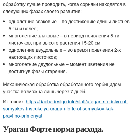
обработку лучше проводить, когда сорняки находятся в
следующих фазах своего развития:
однолетние злаковые – по достижению длины листьев
5 см и более;
многолетние злаковые – в период появления 5-ти
листочков, при высоте растения 15-20 см;
однолетние двудольные – во время появления 2-х
настоящих листочков;
многолетние двудольные – момент цветения не
достигнув фазы старения.
Механическая обработка обработанного гербицидом
участка возможна лишь через 7 дней.
Источник:
https://dachadesign.info/stati/uragan-sredstvo-ot-
sornyakov-instrukciya-uragan-forte-ot-sornyakov-kak-
pravilno-primenyat
Ураган Форте норма расхода.