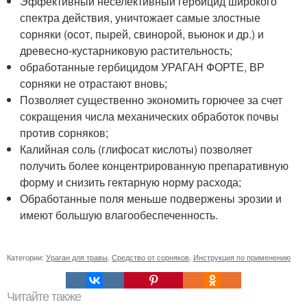
Эффективный неселективный гербицид широкого
спектра действия, уничтожает самые злостные
сорняки (осот, пырей, свинорой, вьюнок и др.) и
древесно-кустарниковую растительность;
обработанные гербицидом УРАГАН ФОРТЕ, ВР
сорняки не отрастают вновь;
Позволяет существенно экономить горючее за счет
сокращения числа механических обработок почвы
против сорняков;
Калийная соль (глифосат кислоты) позволяет
получить более концентрированную препаративную
форму и снизить гектарную норму расхода;
Обработанные поля меньше подвержены эрозии и
имеют большую влагообеспеченность.
Категории:
Ураган для травы
,
Средство от сорняков
,
Инструкция по применению
Читайте также