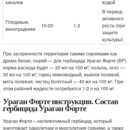
каналов
водой
В период
активного
Плодовые,
10-20
1-2
роста (при
виноградники
защите
культуры)
При засоренности территории такими сорняками как
дрема белая, пырей — для гербицида Ураган Форте (ВР)
норма расхода будет — 20 мл на 100 м²; полынь, осот —
30 мл на 100 м²; горец земноводный, вьюнок полевой,
мята полевая, чистец болотный — 40 мл на 100 м². При
этом рабочей жидкости потребуется 1-2 л на 100 м².
Ураган Форте инструкция. Состав
гербицида Ураган Форте
Ураган Форте – неселективный гербицид, который
уничтожает однолетние и многолетние сорняки, а также