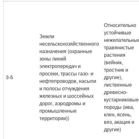
Относительно
устойчивые
Земли
нежелательны
несельскохозяйственного
травянистые
назначения (охранные
растения
зоны линий
(вейник,
электропередач и
тростник и
просеки, трассы газо- и
3-5
другие),
нефтепроводов, насыпи
лиственные
и полосы отчуждения
древесно-
железных и шоссейных
кустарниковые
дорог, аэродромы и
породы (ива,
промышленные
клен, ясень,
территории))
вяз, акация и
другие)