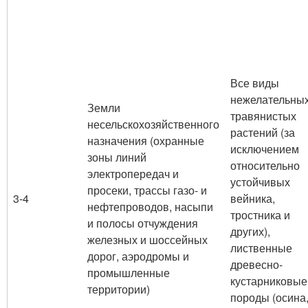
Все виды
нежелательны
Земли
травянистых
несельскохозяйственного
растений (за
назначения (охранные
исключением
зоны линий
относительно
электропередач и
устойчивых
просеки, трассы газо- и
3-4
вейника,
нефтепроводов, насыпи
тростника и
и полосы отчуждения
других),
железных и шоссейных
лиственные
дорог, аэродромы и
древесно-
промышленные
кустарниковые
территории)
породы (осина