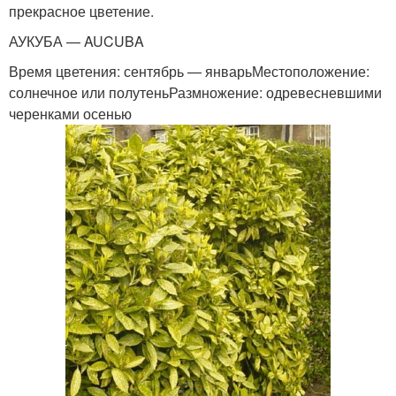
прекрасное цветение.
АУКУБА — AUCUBA
Время цветения: сентябрь — январьМестоположение:
солнечное или полутеньРазмножение: одревесневшими
черенками осенью