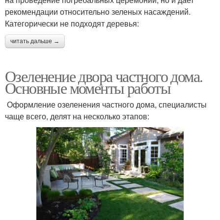
рекомендации относительно зеленых насаждений.
Категорически не подходят деревья:
Изгородь из
Растения для создания
вечнозеленых растений
читать дальше →
Озеленение двора частного дома.
Основные моменты работы
Шпалеры для
Вьющиеся растения
вьющихся растений
Оформление озеленения частного дома, специалисты
чаще всего, делят на несколько этапов:
Опоры для растений
Растения для забора
Многолетние растения
Опор для растений