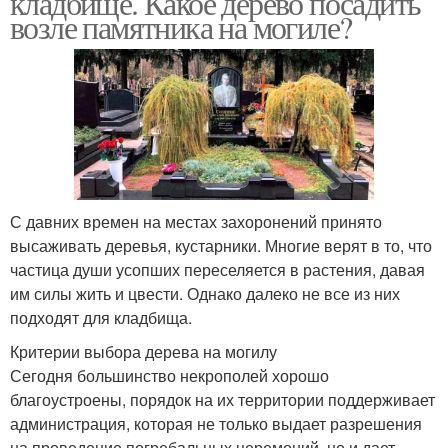
кладбище. Какое дерево посадить
возле памятника на могиле?
Растения на кладбище
Декоративные растения
Популярные растения
Растения для сада
С давних времен на местах захоронений принято
высаживать деревья, кустарники. Многие верят в то, что
частица души усопших переселяется в растения, давая
им силы жить и цвести. Однако далеко не все из них
Морозостойкие
Растения для участка
подходят для кладбища.
растения
Критерии выбора дерева на могилу
Сегодня большинство некрополей хорошо
благоустроены, порядок на их территории поддерживает
Растения в
Растения для клумбы
администрация, которая не только выдает разрешения
ландшафтном дизайне
на проведение погребальных церемоний, но и дает