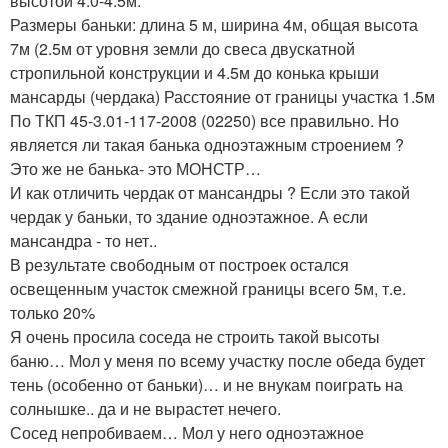
высотой 4.0-4.5м.
Размеры баньки: длина 5 м, ширина 4м, общая высота
7м (2.5м от уровня земли до свеса двускатной
стропильной конструкции и 4.5м до конька крыши
мансарды (чердака) Расстояние от границы участка 1.5м
По ТКП 45-3.01-117-2008 (02250) все правильно. Но
является ли такая банька одноэтажным строением ?
Это же не банька- это МОНСТР…
И как отличить чердак от мансандры ? Если это такой
чердак у баньки, то здание одноэтажное. А если
мансандра - то нет..
В результате свободным от построек остался
освещенным участок смежной границы всего 5м, т.е.
только 20%
Я очень просила соседа не строить такой высоты
баню… Мол у меня по всему участку после обеда будет
тень (особенно от баньки)… и не внукам поиграть на
солнышке.. да и не вырастет нечего.
Сосед непробиваем… Мол у него одноэтажное