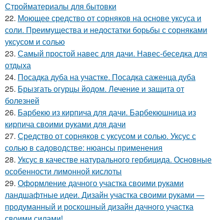
Стройматериалы для бытовки
22.
Моющее средство от сорняков на основе уксуса и
соли. Преимущества и недостатки борьбы с сорняками
уксусом и солью
23.
Самый простой навес для дачи. Навес-беседка для
отдыха
24.
Посадка дуба на участке. Посадка саженца дуба
25.
Брызгать огурцы йодом. Лечение и защита от
болезней
26.
Барбекю из кирпича для дачи. Барбекюшница из
кирпича своими руками для дачи
27.
Средство от сорняков с уксусом и солью. Уксус с
солью в садоводстве: нюансы применения
28.
Уксус в качестве натурального гербицида. Основные
особенности лимонной кислоты
29.
Оформление дачного участка своими руками
ландшафтные идеи. Дизайн участка своими руками —
продуманный и роскошный дизайн дачного участка
своими силами!