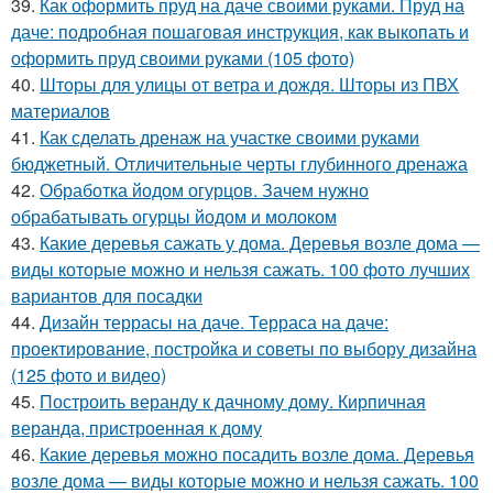
39.
Как оформить пруд на даче своими руками. Пруд на
даче: подробная пошаговая инструкция, как выкопать и
оформить пруд своими руками (105 фото)
40.
Шторы для улицы от ветра и дождя. Шторы из ПВХ
материалов
41.
Как сделать дренаж на участке своими руками
бюджетный. Отличительные черты глубинного дренажа
42.
Обработка йодом огурцов. Зачем нужно
обрабатывать огурцы йодом и молоком
43.
Какие деревья сажать у дома. Деревья возле дома —
виды которые можно и нельзя сажать. 100 фото лучших
вариантов для посадки
44.
Дизайн террасы на даче. Терраса на даче:
проектирование, постройка и советы по выбору дизайна
(125 фото и видео)
45.
Построить веранду к дачному дому. Кирпичная
веранда, пристроенная к дому
46.
Какие деревья можно посадить возле дома. Деревья
возле дома — виды которые можно и нельзя сажать. 100