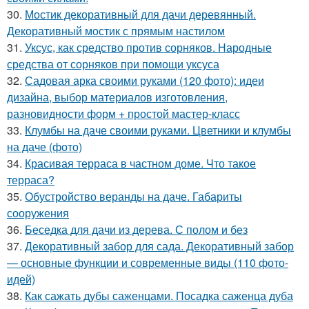
30.
Мостик декоративный для дачи деревянный.
Декоративный мостик с прямым настилом
31.
Уксус, как средство против сорняков. Народные
средства от сорняков при помощи уксуса
32.
Садовая арка своими руками (120 фото): идеи
дизайна, выбор материалов изготовления,
разновидности форм + простой мастер-класс
33.
Клумбы на даче своими руками. Цветники и клумбы
на даче (фото)
34.
Красивая терраса в частном доме. Что такое
терраса?
35.
Обустройство веранды на даче. Габариты
сооружения
36.
Беседка для дачи из дерева. С полом и без
37.
Декоративный забор для сада. Декоративный забор
— основные функции и современные виды (110 фото-
идей)
38.
Как сажать дубы саженцами. Посадка саженца дуба