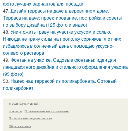
фото лучших вариантов для посадки
47.
Дизайн террасы на даче в деревянном доме.
Терраса на даче: проектирование, постройка и советы
по выбору дизайна (125 фото и видео)
48.
Уничтожить траву на участке уксусом и солью.
Никогда не трачу силы на прополку сорняков: я от них
избавляюсь в солнечный день с помощью уксусно-
солевого раствора
49.
Фонтан на участке. Садовые фонтаны: идеи для
ландшафтного дизайна и стильного оформления участка
(95 фото)
50.
Навес над террасой из поликарбоната. Сотовый
поликарбонат
© 2026 Дача и дизайн
Контакты
Пользовательское соглашение
Политика конфидециальности
Обратная связь