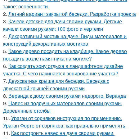
такое: особенности
2.
Летний вариант закрытой беседки. Разработка проекта
3.
Качели детские для дачи своими руками. Детские
качели своими руками: 100 фото и чертежи
4.
Декоративный мостик на даче. Виды материалов и
конструкций декоративных мостиков
5.
Какое дерево посадить на кладбище. Какое дерево
посадить возле памятника на могиле?
6.
Как создать зону отдыха в ландшафтном дизайне
участка. С чего начинается зонирование участка?
7.
Двухскатная крыша для беседки. Беседка с
двускатной крышей своими руками
8.
Веранда к дому своими руками недорого. Веранда
9.
Навес из подручных материалов своими руками.
Деревянные столбы
10.
Ураган от сорняков инструкция по применению.
Ураган Форте от сорняков: как правильно применять
11.
Как построить навес на даче своими руками.