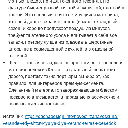
уютных пледов, но и для оконного текстиля. По
фактуре бывает разной: мягкой и пушистой, плотной и
тонкой. Это прочный, почти не мнущийся материал,
который долго сохраняет тепло (важно в холодный
сезон) и хорошо пропускает воздух. Из минусов —
требует тщательного ухода и впитывает в себя все
запахи, поэтому лучше использовать шерстяные
шторы не в совмещенной с кухней, а в отдельной
гостиной.
Шелк — тонкая и гладкая, но при этом высокопрочная
материя родом из Китая. Натуральный шелк стоит
дорого, поэтому такие портьеры выбирают, как
правило, для интерьеров премиум-сегмента.
Элегантный материал с завораживающим блеском
прекрасно вписывается в парадные классические и
неоклассические гостиные.
Источник:
https://dachadesign.info/novosti/zanaveski-na-
verande-vidy-shtor-i-tyulya-dlya-verand-terras-i-besedok