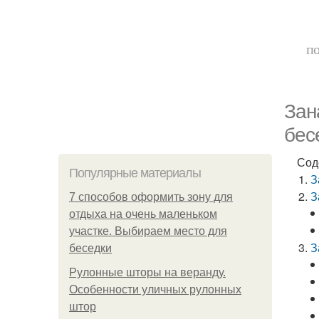
по
Зан
бес
Сод
Популярные материалы
З
З
7 способов оформить зону для
отдыха на очень маленьком
участке. Выбираем место для
З
беседки
Рулонные шторы на веранду.
Особенности уличных рулонных
штор