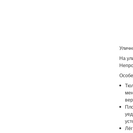
Уличн
На ул
Непро
Особе
Тюл
мен
вер
Пло
уед
уст
Лёг