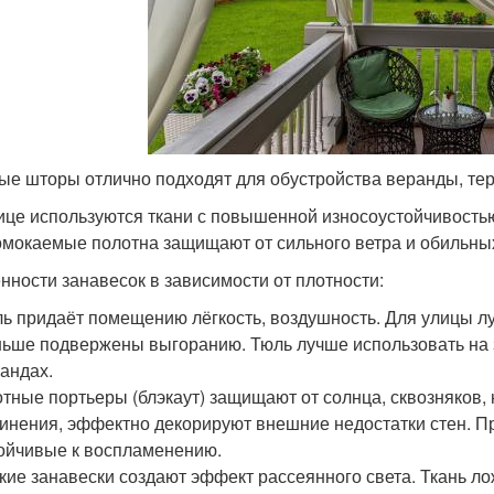
ые шторы отлично подходят для обустройства веранды, те
ице используются ткани с повышенной износоустойчивость
мокаемые полотна защищают от сильного ветра и обильных
нности занавесок в зависимости от плотности:
ь придаёт помещению лёгкость, воздушность. Для улицы л
ьше подвержены выгоранию. Тюль лучше использовать на 
андах.
тные портьеры (блэкаут) защищают от солнца, сквозняков,
инения, эффектно декорируют внешние недостатки стен. П
ойчивые к воспламенению.
кие занавески создают эффект рассеянного света. Ткань л