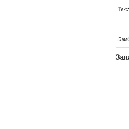
Текс
Бамб
Зан