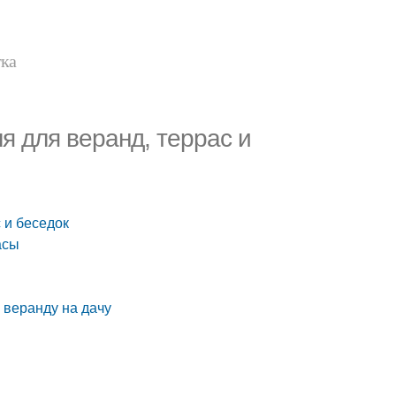
тка
я для веранд, террас и
 и беседок
асы
 веранду на дачу