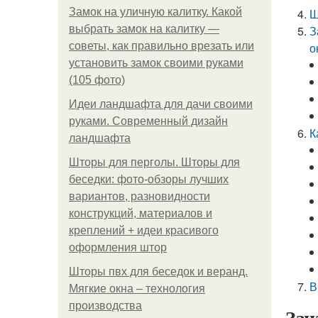
Замок на уличную калитку. Какой
Ш
выбрать замок на калитку —
З
советы, как правильно врезать или
о
установить замок своими руками
(105 фото)
Идеи ландшафта для дачи своими
руками. Современный дизайн
К
ландшафта
Шторы для перголы. Шторы для
беседки: фото-обзоры лучших
вариантов, разновидности
конструкций, материалов и
креплений + идеи красивого
оформления штор
Шторы пвх для беседок и веранд.
В
Мягкие окна – технология
производства
Зан