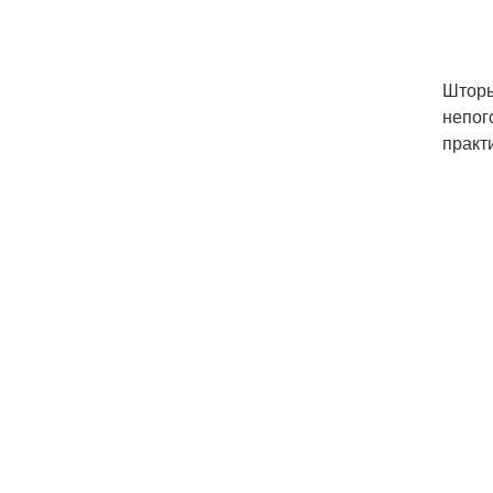
Шторы
непог
практ