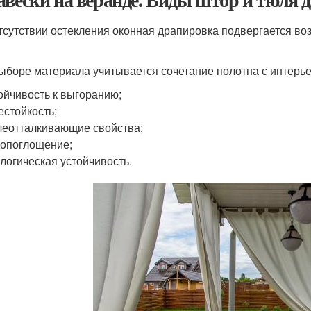
тсутствии остекления оконная драпировка подвергается во
ыборе материала учитывается сочетание полотна с интерье
ойчивость к выгоранию;
естойкость;
еотталкивающие свойства;
опоглощение;
логическая устойчивость.