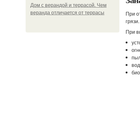
Дом с верандой и террасой. Чем
веранда отличается от террасы
При о
грязи.
При в
уст
огн
пыл
вод
био