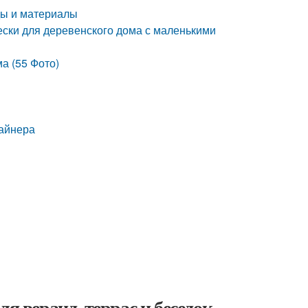
ды и материалы
ески для деревенского дома с маленькими
а (55 Фото)
зайнера
я веранд, террас и беседок