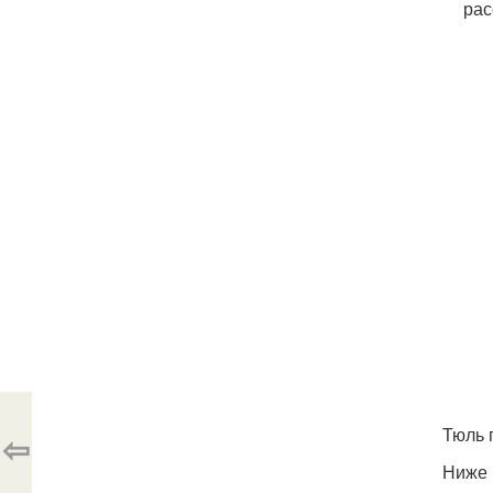
рас
Тюль 
⇦
Ниже 