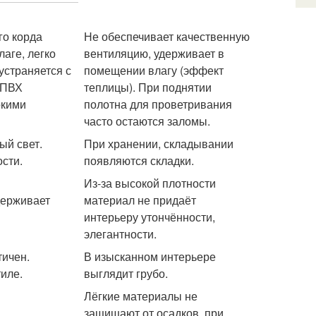
го корда
Не обеспечивает качественную
лаге, легко
вентиляцию, удерживает в
устраняется с
помещении влагу (эффект
 ПВХ
теплицы). При поднятии
окими
полотна для проветривания
часто остаются заломы.
ый свет.
При хранении, складывании
сти.
появляются складки.
Из-за высокой плотности
держивает
материал не придаёт
интерьеру утончённости,
элегантности.
тичен.
В изысканном интерьере
иле.
выглядит грубо.
Лёгкие материалы не
защищают от осадков, при