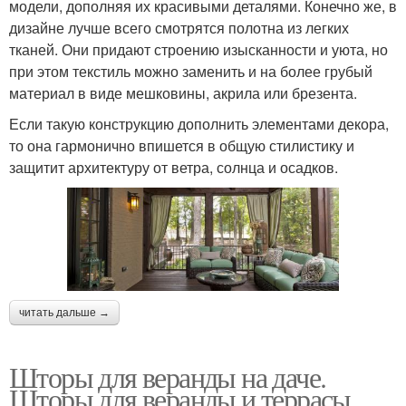
модели, дополняя их красивыми деталями. Конечно же, в
дизайне лучше всего смотрятся полотна из легких
тканей. Они придают строению изысканности и уюта, но
Французские шторы
Шторы для улицы
при этом текстиль можно заменить и на более грубый
материал в виде мешковины, акрила или брезента.
Если такую конструкцию дополнить элементами декора,
то она гармонично впишется в общую стилистику и
Прозрачные шторы
Акриловые шторы
защитит архитектуру от ветра, солнца и осадков.
Шторы для летней
Уличные занавески
беседки
читать дальше →
Брезентовые шторы
Шторы на веранду
Шторы для веранды на даче.
Шторы для веранды и террасы