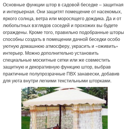
Основные функции штор в садовой беседке – защитная
Шторы для шатра
Шторы из полиэтилена
и интерьерная. Они защитят помещение от насекомых,
яркого солнца, ветра или моросящего дождика. Да и от
любопытных взглядов соседей и прохожих вы будете
ограждены. Кроме того, правильно подобранные шторы
Ткань для уличных
Шторы на беседку
способны создать в помещении дачной беседки особо
штор
уютную домашнюю атмосферу, украсить и «оживить»
интерьер. Можно дополнительно установить
специальные москитные сетки или же совместить
защитную и декоративную функцию штор, выбрав
Промышленные шторы
Влагостойкие шторы
практичные полупрозрачные ПВХ занавески, добавив
для уюта внутри легкими текстильными шторками.
Кассетные шторы
Пластиковые шторы