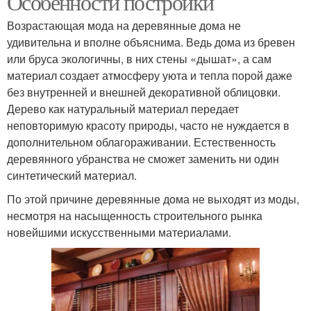
Особенности постройки
Возрастающая мода на деревянные дома не
удивительна и вполне объяснима. Ведь дома из бревен
или бруса экологичны, в них стены «дышат», а сам
Защитные шторы
Шторы для беседок
материал создает атмосферу уюта и тепла порой даже
без внутренней и внешней декоративной облицовки.
Дерево как натуральный материал передает
неповторимую красоту природы, часто не нуждается в
Шторы для веранд
Тканевые шторы
дополнительном облагораживании. Естественность
деревянного убранства не сможет заменить ни один
синтетический материал.
По этой причине деревянные дома не выходят из моды,
Шторы для беседки
Специальные шторы
несмотря на насыщенность строительного рынка
новейшими искусственными материалами.
Шторы под заказ
Шторы для веранды