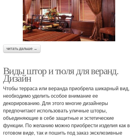
Готовые шторы
Шторы для террасы
читать дальше →
Шторы для террас
Тентовые шторы
Виды штор и тюля для веранд.
Дизайн
Ткани для уличных
Чтобы терраса или веранда приобрела шикарный вид,
Уличные ткани
штор
необходимо уделить особое внимание ее
декорированию. Для этого многие дизайнеры
предпочитают использовать уличные шторы,
объединяющие в себе защитные и эстетические
Шторы в беседку
Классические шторы
функции. По желанию можно приобрести изделия как в
готовом виде, так и пошить под заказ эксклюзивные