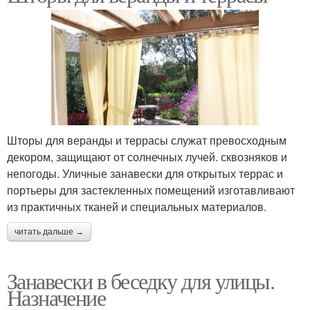
Шторы в загородном
Ткань для штор
интерьере
Шторы для открытой
Шторы на террасу
террасы
Шторы для веранды и террасы служат превосходным
декором, защищают от солнечных лучей. сквозняков и
Уход за уличными
непогоды. Уличные занавески для открытых террас и
Наружные шторы
тканями
портьеры для застекленных помещений изготавливают
из практичных тканей и специальных материалов.
читать дальше →
Римские шторы
Римская штора
Занавески в беседку для улицы.
Назначение