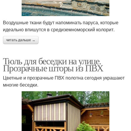
Шторы для веранды
Специальные шторы
Воздушные ткани будут напоминать паруса, которые
идеально впишутся в средиземноморский колорит.
читать дальше →
Шторы под заказ
Брезентовые шторы
Тюль для беседки на улице.
Прозрачные шторы из ПВХ
Цветные и прозрачные ПВХ полотна сегодня украшают
многие беседки.
Выпрямители для штор
Шторы для шатра
Шторы для открытой
Шторы на веранду
веранды