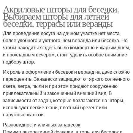
Акриловые шторы для беседки.
Шторы в беседке
Модные шторы
Выбираем шторы для летней
беседки, террасы или веранды
Для проведения досуга на дачном участке нет места
более удобного и уютного, чем веранда или беседка. Но
чтобы находиться здесь было комфортно и жарким днем,
и прохладным вечером, стоит уделить особое внимание
подбору штор.
Их роль в оформлении беседок и веранд на даче сложно
переоценить. Занавески защищают от яркого солнечного
света, ветра, пыли и при этом придают сооружению
привлекательный и законченный внешний вид. В
зависимости от задач, которые возлагаются на шторы,
используют легкие ткани, плотный брезент или
наружные жалюзи.
Разновидности уличных занавесок
Помимо декоративной функции, шторы для беседок и