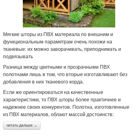
Ткань для уличных
Ткань для штор
штор
Мягкие шторы из ПВХ материала по внешним и
функциональным параметрам очень похожи на
Шторы в загородном
тканевые: их можно заворачивать, приподнимать и
Шторы на террасу
интерьере
подвязывать
Разница между цветными и прозрачными ПВХ
полотнами лишь в том, что вторые изготавливают без
добавления в них тканевого корда.
Римская штора
Беседка со шторами
Если же ориентироваться на качественные
характеристики, то ПВХ шторы более практичнее и
надежнее своих конкурентов. Полотна, изготовленные
из ПВХ материалов, облают массой достоинств:
Шторы из бамбука
Шторы в беседки
читать дальше →