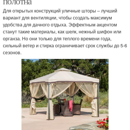
полотна
Для открытых конструкций уличные шторы – лучший
вариант для вентиляции, чтобы создать максимум
удобства для дачного отдыха. Эффектным акцентом
Шторы для веранд
Прозрачные шторы
станут такие материалы, как шелк, нежный шифон или
органза. Но они только для теплого времени года,
сильный ветер и стирка ограничивает срок службы до 5-6
сезонов.
Шторы для террас
Тканевые шторы
Защитные шторы
Шторы для беседок
Шторы для летней
Акриловые шторы
беседки