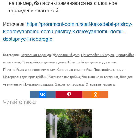
например, балясины заменяются на сплошное
ограждение вагонкой.
Источник:
https://proremont-dom.ru/stati/kak-sdelat-pristroy-
k-derevyannomu-domu-pristroy-k-derevyannomu-domu-
dostupnye-i-nedorogie
Категории:
Каркасная веранда
,
Деревянный дом
,
Пристройка из бруса
,
Пристройка
из кирпича
,
Пристройка к дачному дому
,
Пристройка к дачному домику
,
Пристройки к деревянному дому
,
Каркасная пристройка
,
Пристройка к дому
,
Материалы для пристройки
,
Закрытая постройка
,
Частичные остекления
,
Дом для
увеличения
,
Полезная площадь
,
Закрытая терраса
,
Открытая терраса
Читайте также