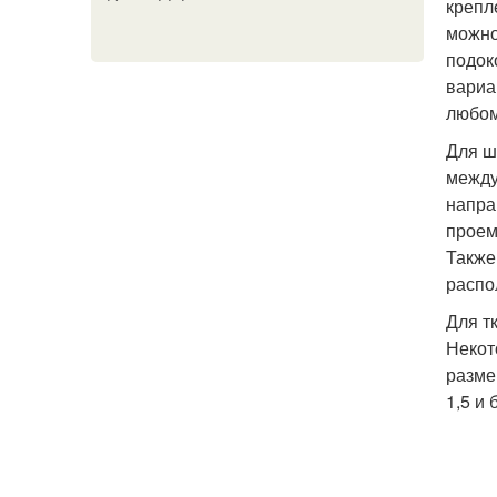
крепл
можно
подок
вариа
любом
Для ш
между
напра
проем
Также
распо
Для т
Некот
разме
1,5 и