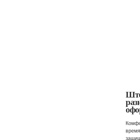
Што
раз
офо
Комфо
время
защищ