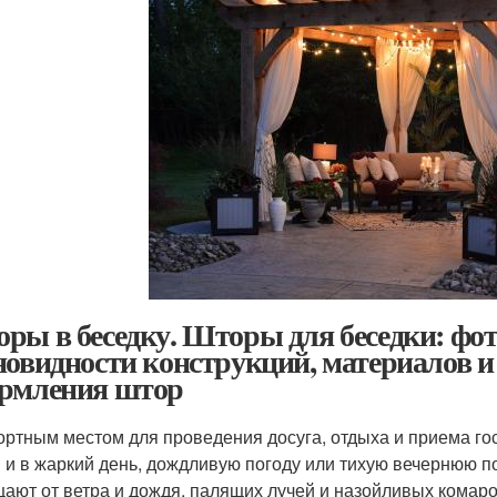
ры в беседку. Шторы для беседки: фо
новидности конструкций, материалов и
рмления штор
ртным местом для проведения досуга, отдыха и приема гос
 и в жаркий день, дождливую погоду или тихую вечернюю п
ают от ветра и дождя, палящих лучей и назойливых комаро