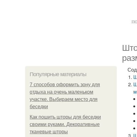
по
Што
раз
Сод
Популярные материалы
Ш
Ш
7 способов оформить зону для
м
отдыха на очень маленьком
участке. Выбираем место для
беседки
Как пошить шторы для беседки
своими руками. Декоративные
тканевые шторы
Ш