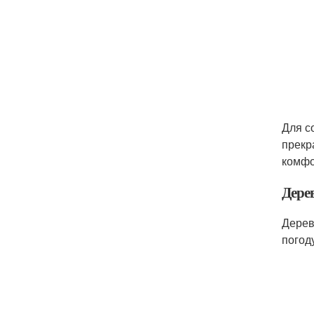
Для с
прекр
комфо
Дере
Дерев
погод