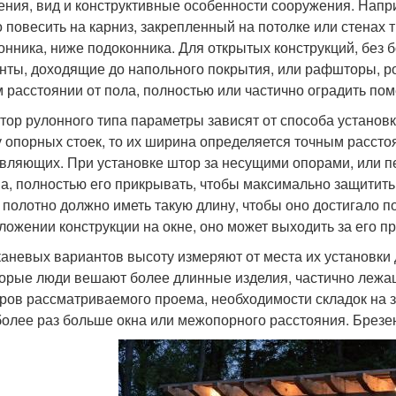
ения, вид и конструктивные особенности сооружения. Нап
 повесить на карниз, закрепленный на потолке или стенах 
онника, ниже подоконника. Для открытых конструкций, без 
нты, доходящие до напольного покрытия, или рафшторы, р
 расстоянии от пола, полностью или частично оградить по
тор рулонного типа параметры зависят от способа установ
 опорных стоек, то их ширина определяется точным рассто
вляющих. При установке штор за несущими опорами, или п
а, полностью его прикрывать, чтобы максимально защитить 
 полотно должно иметь такую длину, чтобы оно достигало 
ложении конструкции на окне, оно может выходить за его пр
каневых вариантов высоту измеряют от места их установки д
орые люди вешают более длинные изделия, частично лежащ
ров рассматриваемого проема, необходимости складок на з
 более раз больше окна или межопорного расстояния. Брезе