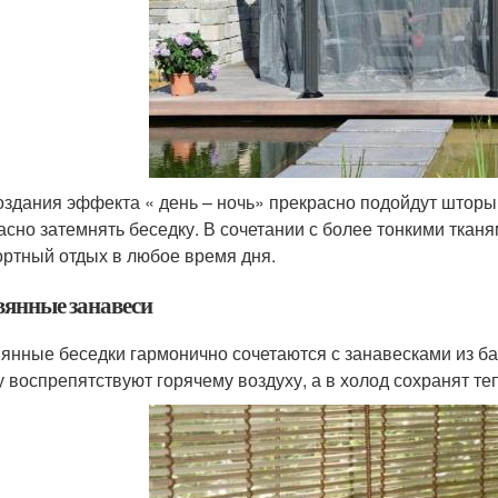
оздания эффекта « день – ночь» прекрасно подойдут шторы 
асно затемнять беседку. В сочетании с более тонкими ткан
ртный отдых в любое время дня.
вянные занавеси
янные беседки гармонично сочетаются с занавесками из б
у воспрепятствуют горячему воздуху, а в холод сохранят те