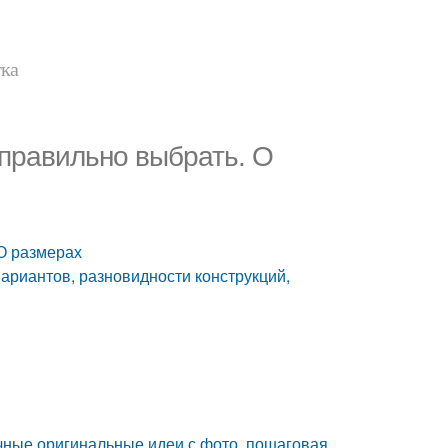
тка
 правильно выбрать. О
 О размерах
ариантов, разновидности конструкций,
р
чные оригинальные идеи с фото, пошаговая