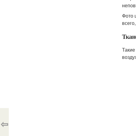
непов
Фото 
всего
Ткан
Такие
возду
⇦