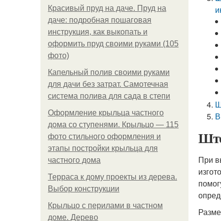
Красивый пруд на даче. Пруд на
и
даче: подробная пошаговая
инструкция, как выкопать и
оформить пруд своими руками (105
фото)
Капельный полив своими руками
для дачи без затрат. Самотечная
система полива для сада в степи
Ш
Оформление крыльца частного
В
дома со ступенями. Крыльцо — 115
Што
фото стильного оформления и
этапы постройки крыльца для
При в
частного дома
изгот
Терраса к дому проекты из дерева.
помог
Выбор конструкции
опред
Крыльцо с перилами в частном
Разме
доме. Дерево