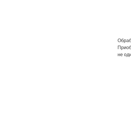
Обраб
Приоб
не оди