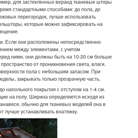
ример, для застекленных веранд тканевые шторы
тремя стандартными способами: до пола, до
боковых перегородок, лучше использовать
ольшторы, которые можно зафиксировать на
мещение.
ки. Если они расположены непосредственно
янием между элементами, с учетом
еред ними, они должны быть на 10-20 см больше
пространство от проникновения света, влаги.
поверхности пола с небольшим запасом. При
еделы, закрывать только прозрачную часть.
о напольного покрытия с отступом на 1-4 см.
ие на полу. Ширина определяется исходя из
анавесе, обычно для тканевых моделей она в
нт лучше устанавливать внатяжку.