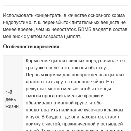
Использовать концентраты в качестве основного корма
недопустимо, т. к. переизбыток питательных веществ не
менее вреден, чем их недостаток. БВМБ вводят в состав
мешанок с учетом возраста цыплят.
Особенности кормления
Кормление цыплят яичных пород начинается
сразу же после того, как они обсохнут.
Первым кормом для новорожденных цыплят
должно стать круто сваренное яйцо. Его
режут как можно мельче, чтобы птенцы
1-й
смогли проглотить мелкие крошки и
день
обваливают в манной крупе, чтобы
жизни
предотвратить налипание кусочков к лапкам
и пуху. В брудер, где они находятся, ставят
поилку с чистой, прокипяченной и остывшей
водой. Только что вылупившихся цыплят под