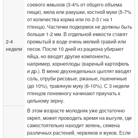
соевого жмыхов (3-4% от общего объема
пищи), мела или ракушки, костной муки (5-7%
от количества корма или по 2-3 г на 1
птенца). Частички подкормок не должны быть
больше 1-2 мм. В отдельной емкости ставят
2-4
промытый в воде очень мелкий гравий или
недели
песок. После 10 дней из рациона убирают
яйца, но вводят другие компоненты,
например, корнеплоды (вареный картофель
и др.). В меню двухнедельных цыплят вводят
соль, отруби рисовые, ржаные, пшеничные
(до 10%), травяную муку (6-10%). С 3 недели
птенцов понемногу начинают приучать к
цельному зерну.
В этом возрасте молодняк уже достаточно
окреп, может проводить время на выгуле, где
самостоятельно находит зелень, семена
различных растений, червяков и жуков. Если