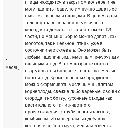
птицы находятся в закрытом вольере и не
могут щипать траву, то им нужно давать ее
вместе с зерном и овощами. В целом, доля
зеленой травы в рационе месячного
молодняка должна составлять около 1\3
части, не меньше. Зерно можно давать как
молотое, так и цельное: птицы уже в
состоянии его склевать. Оно может быть
любым: пшеничным, ячменным, кукурузным,
1
овсяным и т. д. В этом возрасте можно
месяц
скармливать и бобовые: горох, нут, мелкие
бобы и т. д. Кроме зерновых продуктов,
можно скармливать месячным цыплятам
корнеплоды, свежие либо вареные, овощи с
огорода и их ботву, кухонные отходы как
растительного так и животного
происхождения, отруби, шроты и жмых,
комбикорм. Из минеральных добавок –
костная и рыбная мука, мел или известь,