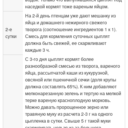
наседкой кормят тоже вареным яйцом.
На 2-й день птенцам уже дают мешанку из
яйца и домашнего нежирного свежего
2-е
творога (соотношение ингредиентов 1 к 1).
сутки
Смесь для кормления суточных цыплят
должна быть свежей, ее скармливают
каждые 3 ч.
С 3-го дня цыплят кормят более
разнообразной смесью из творога, вареного
яйца, рассыпчатой каши из кукурузной,
овсяной или пшеничной сечки (доля крупы
должна составлять 65%). К ним добавляют
мелконарезанную зелень и тертую на мелкой
терке вареную красноплодную морковь.
Можно давать пророщенное зерно или
травяную муку из расчета 2-3 г на одного
цыпленка в сутки. Свыше 5 г такой муки
скармливать нельзя из-за большого