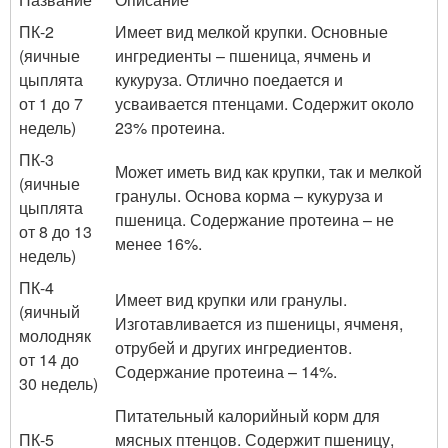
ПК-2
Имеет вид мелкой крупки. Основные
(яичные
ингредиенты – пшеница, ячмень и
цыплята
кукуруза. Отлично поедается и
от 1 до 7
усваивается птенцами. Содержит около
недель)
23% протеина.
ПК-3
Может иметь вид как крупки, так и мелкой
(яичные
гранулы. Основа корма – кукуруза и
цыплята
пшеница. Содержание протеина – не
от 8 до 13
менее 16%.
недель)
ПК-4
Имеет вид крупки или гранулы.
(яичный
Изготавливается из пшеницы, ячменя,
молодняк
отрубей и других ингредиентов.
от 14 до
Содержание протеина – 14%.
30 недель)
Питательный калорийный корм для
ПК-5
мясных птенцов. Содержит пшеницу,