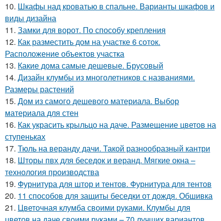
10.
Шкафы над кроватью в спальне. Варианты шкафов и
виды дизайна
11.
Замки для ворот. По способу крепления
12.
Как разместить дом на участке 6 соток.
Расположение объектов участка
13.
Какие дома самые дешевые. Брусовый
14.
Дизайн клумбы из многолетников с названиями.
Размеры растений
15.
Дом из самого дешевого материала. Выбор
материала для стен
16.
Как украсить крыльцо на даче. Размещение цветов на
ступеньках
17.
Тюль на веранду дачи. Такой разнообразный кантри
18.
Шторы пвх для беседок и веранд. Мягкие окна –
технология производства
19.
Фурнитура для штор и тентов. Фурнитура для тентов
20.
11 способов для защиты беседки от дождя. Обшивка
21.
Цветочная клумба своими руками. Клумбы для
цветов на даче своими руками – 70 лучших вариантов