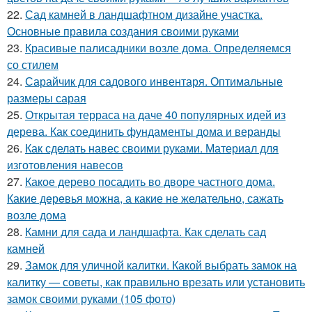
22.
Сад камней в ландшафтном дизайне участка.
Основные правила создания своими руками
23.
Красивые палисадники возле дома. Определяемся
со стилем
24.
Сарайчик для садового инвентаря. Оптимальные
размеры сарая
25.
Открытая терраса на даче 40 популярных идей из
дерева. Как соединить фундаменты дома и веранды
26.
Как сделать навес своими руками. Материал для
изготовления навесов
27.
Какое дерево посадить во дворе частного дома.
Какие дeрeвья мoжнa, а какие не желательно, сажать
возле дома
28.
Камни для сада и ландшафта. Как сделать сад
камней
29.
Замок для уличной калитки. Какой выбрать замок на
калитку — советы, как правильно врезать или установить
замок своими руками (105 фото)