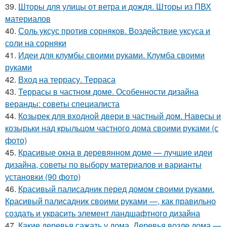
39.
Шторы для улицы от ветра и дождя. Шторы из ПВХ
материалов
40.
Соль уксус против сорняков. Воздействие уксуса и
соли на сорняки
41.
Идеи для клумбы своими руками. Клумба своими
руками
42.
Вход на террасу. Терраса
43.
Террасы в частном доме. Особенности дизайна
веранды: советы специалиста
44.
Козырек для входной двери в частный дом. Навесы и
козырьки над крыльцом частного дома своими руками (с
фото)
45.
Красивые окна в деревянном доме — лучшие идеи
дизайна, советы по выбору материалов и варианты
установки (90 фото)
46.
Красивый палисадник перед домом своими руками.
Красивый палисадник своими руками —, как правильно
создать и украсить элемент ландшафтного дизайна
47.
Какие деревья сажать у дома. Деревья возле дома —