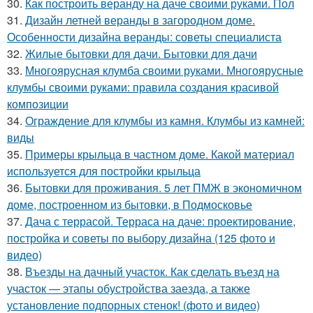
30.
Как построить веранду на даче своими руками. Пол
31.
Дизайн летней веранды в загородном доме.
Особенности дизайна веранды: советы специалиста
32.
Жилые бытовки для дачи. Бытовки для дачи
33.
Многоярусная клумба своими руками. Многоярусные
клумбы своими руками: правила создания красивой
композиции
34.
Ограждение для клумбы из камня. Клумбы из камней:
виды
35.
Примеры крыльца в частном доме. Какой материал
используется для постройки крыльца
36.
Бытовки для проживания. 5 лет ПМЖ в экономичном
доме, построенном из бытовки, в Подмосковье
37.
Дача с террасой. Терраса на даче: проектирование,
постройка и советы по выбору дизайна (125 фото и
видео)
38.
Въезды на дачный участок. Как сделать въезд на
участок — этапы обустройства заезда, а также
установление подпорных стенок! (фото и видео)