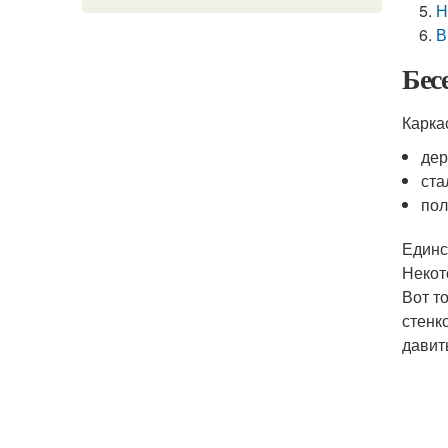
Н
В
Бес
Карка
дер
ста
пол
Единс
Некот
Вот т
стенк
давит