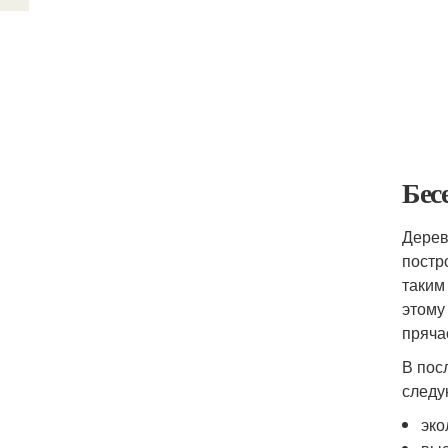
Бес
Дерев
постр
таким
этому
пряча
В пос
следу
эко