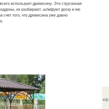
всего используют древесину. Это струганная
у поддоны, их разбирают, шлифуют доску и ею
 счет того, что древесина уже давно
о.
⇨