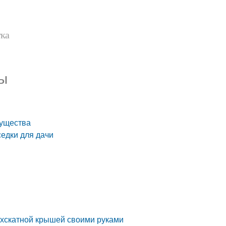
тка
ы
мущества
едки для дачи
ехскатной крышей своими руками