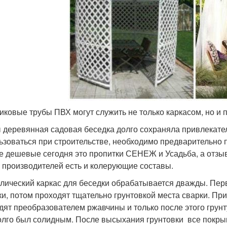
иковые трубы ПВХ могут служить не только каркасом, но и
 деревянная садовая беседка долго сохраняла привлекател
ьзоваться при строительстве, необходимо предварительно п
 дешевые сегодня это пропитки СЕНЕЖ и Усадьба, а отзыв
х производителей есть и колерующие составы.
лический каркас для беседки обрабатывается дважды. Перв
ки, потом проходят тщательно грунтовкой места сварки. При
дят преобразователем ржавчины и только после этого грун
олго был солидным. После высыхания грунтовки все покрыв