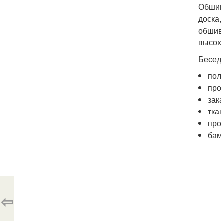
Обшив
доска
обшив
высох
Бесед
пол
про
зак
тка
про
бам
⇦