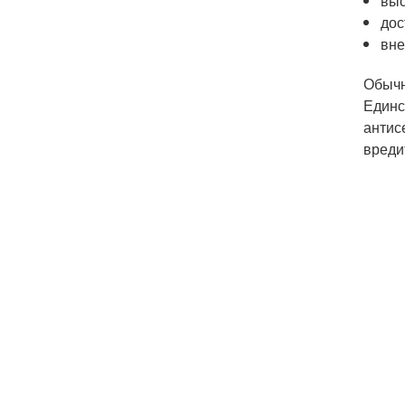
выс
дос
вне
Обычн
Единс
антис
вреди