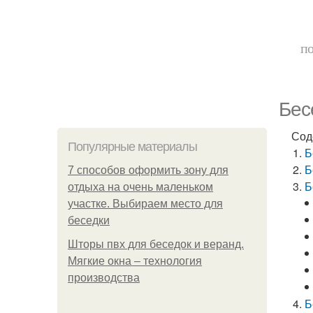
по
Бес
Сод
Популярные материалы
Б
Б
7 способов оформить зону для
Б
отдыха на очень маленьком
участке. Выбираем место для
беседки
Шторы пвх для беседок и веранд.
Мягкие окна – технология
производства
Б