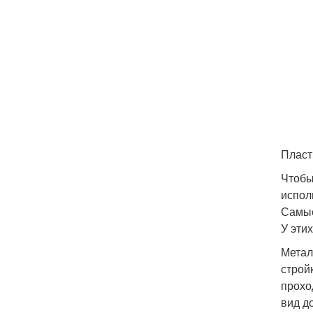
Пласт
Чтобы
испол
Самые
У эти
Метал
строй
прохо
вид д