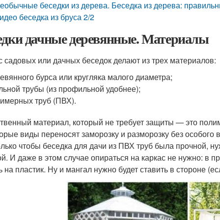
еобычные беседки из дерева. Беседка из дерева: правиль
идео беседка из бруса 2/2
едки дачные деревянные. Материалы
с садовых или дачных беседок делают из трех материалов:
евянного бурса или кругляка малого диаметра;
льной трубы (из профильной удобнее);
имерных труб (ПВХ).
твенный материал, который не требует защиты — это полим
орые виды переносят заморозку и разморозку без особого вр
олько чтобы беседка для дачи из ПВХ труб была прочной, н
ой. И даже в этом случае опираться на каркас не нужно: в п
ь на пластик. Ну и мангал нужно будет ставить в стороне (е