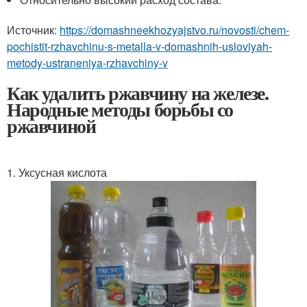
Источник:
https://domashneekhozyajstvo.ru/novosti/chem-
pochistit-rzhavchinu-s-metalla-v-domashnih-usloviyah-
metody-ustraneniya-rzhavchiny-v
Как удалить ржавчину на железе.
Народные методы борьбы со
ржавчиной
1. Уксусная кислота