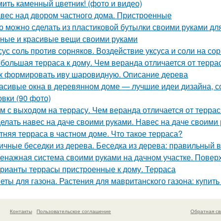
ить каменный цветник! (фото и видео)
вес над двором частного дома. Пристроенные
о можно сделать из пластиковой бутылки своими руками для
ные и красивые вещи своими руками
сус соль против сорняков. Воздействие уксуса и соли на со
большая терраса к дому. Чем веранда отличается от терра
к формировать иву шаровидную. Описание дерева
асивые окна в деревянном доме — лучшие идеи дизайна, с
овки (90 фото)
м с выходом на террасу. Чем веранда отличается от терра
елать навес на даче своими руками. Навес на даче своими
тняя терраса в частном доме. Что такое терраса?
ичные беседки из дерева. Беседка из дерева: правильный 
енажная система своими руками на дачном участке. Пове
рианты террасы пристроенные к дому. Терраса
еты для газона. Растения для мавританского газона: купит
Контакты
Пользовательское соглашение
Обратная св