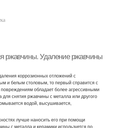
тка
ия ржавчины. Удаление ржавчины
даления коррозионных отложений с
ным и белым столовым, то первый справится с
да повреждениям обладает более агрессивными
а для снятия ржавчины с металла или другого
ромывается водой, высушивается,
хностях лучше наносить его при помощи
чины с металла и керамики используется по