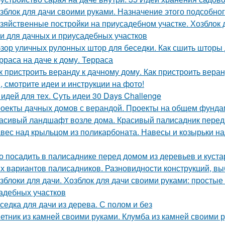
зблок для дачи своими руками. Назначение этого подсобн
зяйственные постройки на приусадебном участке. Хозблок 
и для дачных и приусадебных участков
зор уличных рулонных штор для беседки. Как сшить шторы 
рраса на даче к дому. Терраса
к пристроить веранду к дачному дому. Как пристроить вера
, смотрите идеи и инструкции на фото!
 идей для тех. Суть идеи 30 Days Challenge
оекты дачных домов с верандой. Проекты на общем фунда
асивый ландшафт возле дома. Красивый палисадник перед
вес над крыльцом из поликарбоната. Навесы и козырьки на
о посадить в палисаднике перед домом из деревьев и куст
х вариантов палисадников. Разновидности конструкций, в
зблоки для дачи. Хозблок для дачи своими руками: простые
адебных участков
седка для дачи из дерева. С полом и без
етник из камней своими руками. Клумба из камней своими 