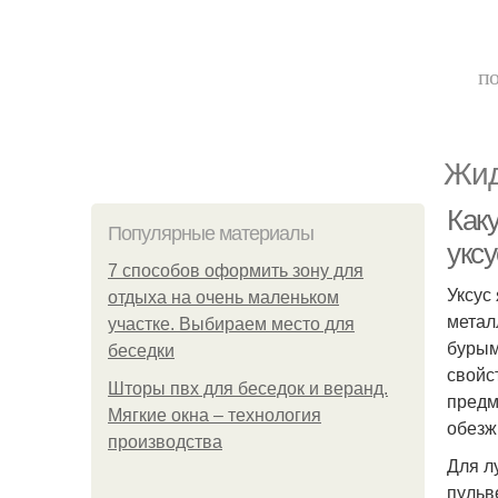
по
Жид
Как
Популярные материалы
укс
7 способов оформить зону для
Уксус
отдыха на очень маленьком
метал
участке. Выбираем место для
бурым
беседки
свойс
Шторы пвх для беседок и веранд.
предм
Мягкие окна – технология
обезж
производства
Для л
пульв