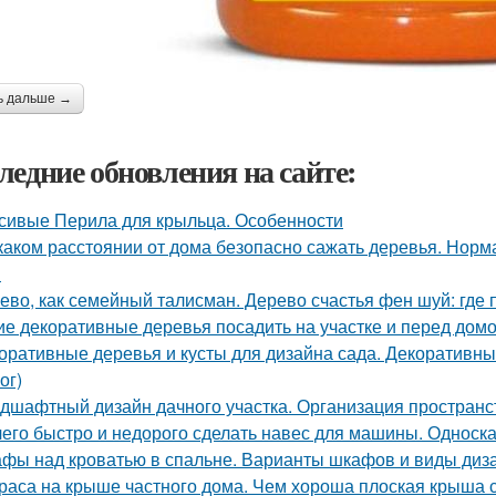
ь дальше →
ледние обновления на сайте:
сивые Перила для крыльца. Особенности
каком расстоянии от дома безопасно сажать деревья. Норм
в
ево, как семейный талисман. Дерево счастья фен шуй: где 
ие декоративные деревья посадить на участке и перед домо
оративные деревья и кусты для дизайна сада. Декоративные
ог)
дшафтный дизайн дачного участка. Организация пространс
чего быстро и недорого сделать навес для машины. Однос
фы над кроватью в спальне. Варианты шкафов и виды диз
раса на крыше частного дома. Чем хороша плоская крыша 