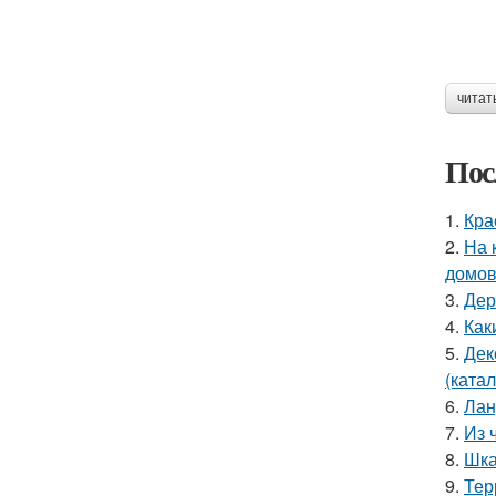
читат
Пос
1.
Кра
2.
На 
домо
3.
Дер
4.
Как
5.
Дек
(катал
6.
Лан
7.
Из 
8.
Шка
9.
Тер