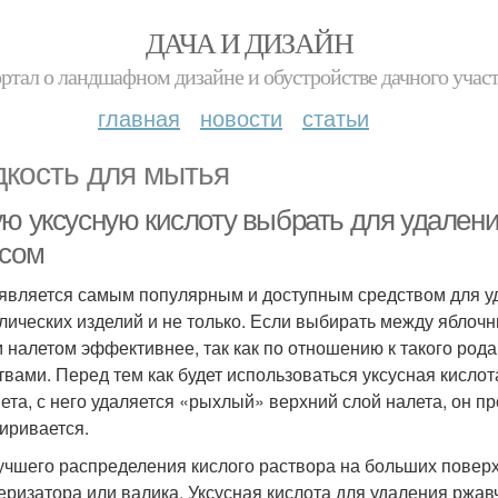
ДАЧА И ДИЗАЙН
ртал о ландшафном дизайне и обустройстве дачного учас
главная
новости
статьи
кость для мытья
ую уксусную кислоту выбрать для удален
усом
 является самым популярным и доступным средством для у
лических изделий и не только. Если выбирать между яблоч
 налетом эффективнее, так как по отношению к такого ро
твами. Перед тем как будет использоваться уксусная кислот
ета, с него удаляется «рыхлый» верхний слой налета, он п
иривается.
учшего распределения кислого раствора на больших повер
еризатора или валика. Уксусная кислота для удаления ржав