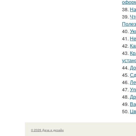
оформ
38.
На
39.
Чт
Полез
40.
Ук
41.
Не
42.
Ка
43.
Кр
устан
44.
До
45.
Сд
46.
Ле
47.
Ул
48.
Др
49.
Ва
50.
Цв
© 2026 Дача и дизайн