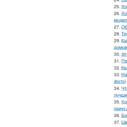
25.
Хо
26.
Хо
модел
27.
Об
28.
Те
29.
Ка
домов
30.
30
31.
Пр
32.
Кр
33.
На
фото)
34.
Чт
лучши
35.
Хо
приус
36.
Бе
37.
Цв