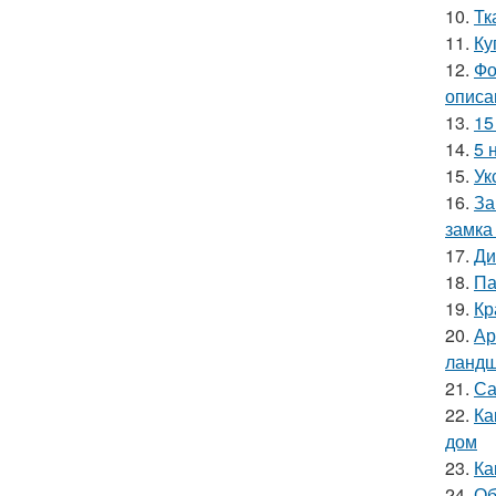
10.
Тк
11.
Ку
12.
Фо
описа
13.
15
14.
5 
15.
Ук
16.
За
замка
17.
Ди
18.
Па
19.
Кр
20.
Ар
ландш
21.
Са
22.
Ка
дом
23.
Ка
24.
Об