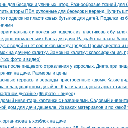
ань для беседки и уличных штор. Разнообразие тканей для 
пить шторы ПВХ рулонные для беседок и веранд. Купить ш
то поделок из пластиковых бутылок для детей. Поделки из
ниями
 оригинальных и полезных поделок из пластиковых бутылок
недорогих маленьких бань для дачи. Разработка плана бани 
сус с водой и нет сорняков между грядок. Преимущества и 
мок на дачную калитку. Замок на калитку: классификация,
 (120 фото и видео)
ета после пищевого отравления у взрослых. Диета при пи
рники на даче. Размеры и цены
асивые террасы и веранды пристроенные к дому. Какие в
ка в ландшафтном дизайне. Красивая садовая арка: стильн
афтном дизайне (95 фото + видео)
довый инвентарь картинки с названиями. Садовый инвента
кой дом для дачи дешевле. Из каких материалов и по како
к организовать хозблок на даче
устройство сарая на даче внутри. 35 Идей хранения садово