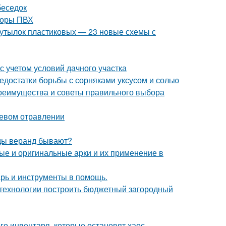
беседок
торы ПВХ
 бутылок пластиковых — 23 новые схемы с
с учетом условий дачного участка
недостатки борьбы с сорняками уксусом и солью
 преимущества и советы правильного выбора
щевом отравлении
иды веранд бывают?
ые и оригинальные арки и их применение в
рь и инструменты в помощь.
й технологии построить бюджетный загородный
го инвентаря, которые остановят хаос