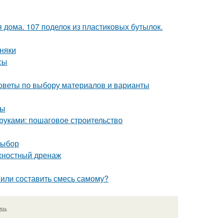
 дома. 107 поделок из пластиковых бутылок.
рняки
сы
оветы по выбору материалов и варианты
сы
 руками: пошаговое строительство
выбор
рхностный дренаж
ь или составить смесь самому?
язь