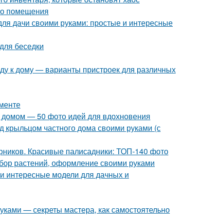
ого помещения
для дачи своими руками: простые и интересные
для беседки
нду к дому — варианты пристроек для различных
менте
 домом — 50 фото идей для вдохновения
д крыльцом частного дома своими руками (с
арников. Красивые палисадники: ТОП-140 фото
ыбор растений, оформление своими руками
 и интересные модели для дачных и
руками — секреты мастера, как самостоятельно