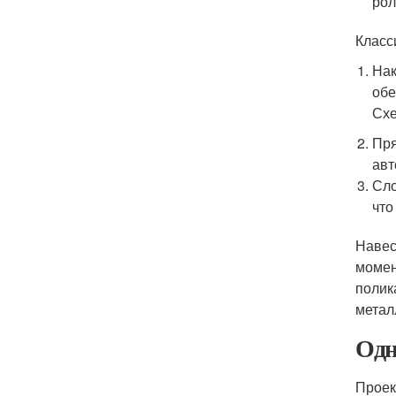
рол
Класс
Нак
обе
Схе
Пря
авт
Сло
что
Навес
момен
полик
метал
Одн
Проек