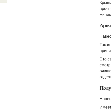
Крыша
арочн
миним
Ароч
Навес
Такая
прини
Это с
смотр
очища
отдел
Полу
Навес
Имеет