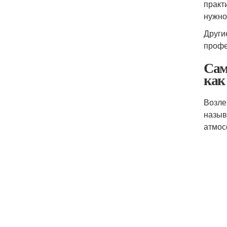
практ
нужно
Други
профе
Сам
как
Возле
назыв
атмос