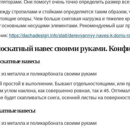
уляторами. Они помогут очень точно определить размер вс
ежду стропилами и стойками определяется таким образом, 
тоящие опоры. Чем больше снеговая нагрузка и тяжелее к
 основными несущими элементами. Рекомендуемый шаг при 
ник:
https://dachadesign.info/stati/derevyannyy-naves-k-domu-
оскатный навес своими руками. Конфи
скатные навесы
 из металла и поликарбоната своими руками
 простой в выполнении. Бывают отдельностоящими, или п
м углом наклона, как совершенно ровная, так и 45. Оптимал
е будет скапливаться снега, осенней листвы на поверхност
катные навесы
 из металла и поликарбоната своими руками