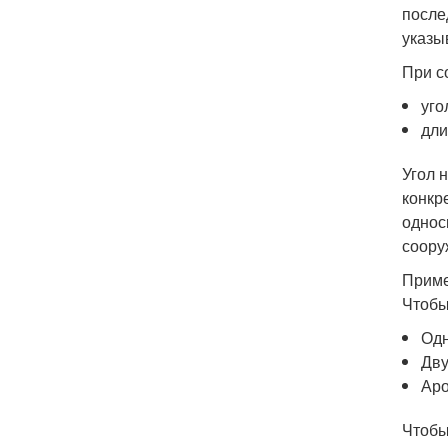
после
указы
При с
уго
дли
Угол 
конкр
однос
соору
Приме
Чтобы
Одн
Дву
Аро
Чтобы