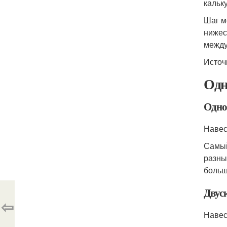
кальк
Шаг м
нижес
между
Источ
Одн
Одно
Навес
Самый
разны
больш
Двус
⇦
Навес