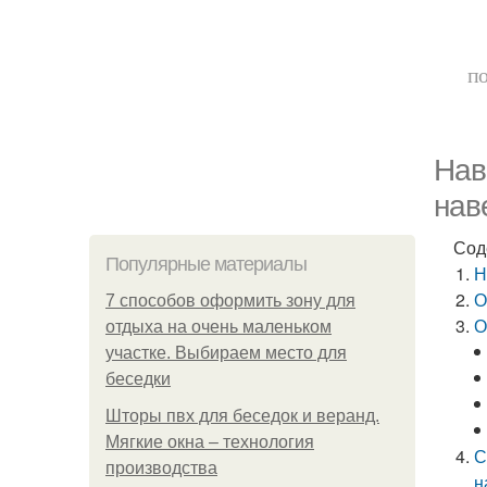
по
Нав
нав
Сод
Популярные материалы
Н
О
7 способов оформить зону для
О
отдыха на очень маленьком
участке. Выбираем место для
беседки
Шторы пвх для беседок и веранд.
Мягкие окна – технология
С
производства
н