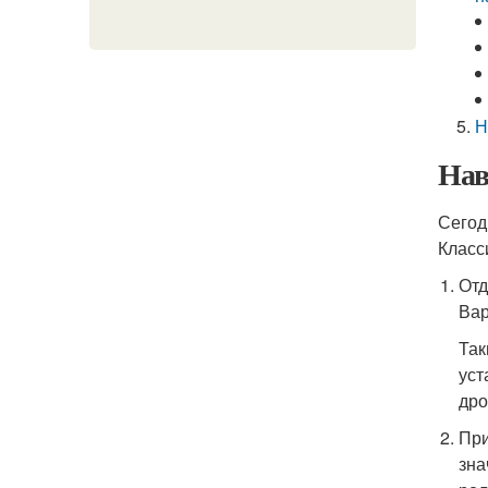
Н
Нав
Сегод
Класс
Отд
Вар
Так
уст
дро
При
зна