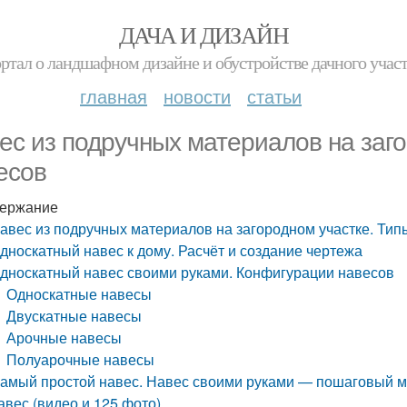
ДАЧА И ДИЗАЙН
ртал о ландшафном дизайне и обустройстве дачного учас
главная
новости
статьи
ес из подручных материалов на заго
есов
ержание
авес из подручных материалов на загородном участке. Тип
дноскатный навес к дому. Расчёт и создание чертежа
дноскатный навес своими руками. Конфигурации навесов
Односкатные навесы
Двускатные навесы
Арочные навесы
Полуарочные навесы
амый простой навес. Навес своими руками — пошаговый ма
авес (видео и 125 фото)