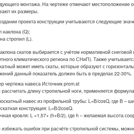
дующего монтажа. На чертеже отмечают местоположение о
вают их размеры.
оздании проекта конструкции учитываются следующие знач
л наклона (Q);
на стропил (L).
наклона скатов выбирается с учётом нормативной снеговой 
етного климатического региона по СНиП). Также учитывает
катный может иметь скаты, которые образуют с горизонталь
жений данный показатель должен быть в пределах 22-30%.
р чертежа навеса Источник prom.st
 рассчитать длину стропильной ноги, применяется формула
оскатный навес из профильной трубы: L=В/cosQ, где В – ш
скатная конструкция: L=В/2cosQ.
чная кровля: L =1,57× (h+В/2), где h – желаемая высота со
 избежать ошибок при расчёте стропильной системы, можн