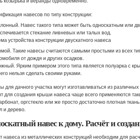
ь козырька и веранды одновременно.
ификация навесов по типу конструкции:
лонный. Навес такого типа может быть односкатным или д
спечивается стекание ливневых или талых вод.
ма устройства конструкции двускатного навеса
мой. Такие навесы считаются самыми простыми из всех ти
омобиля от дождя и других осадков.
жный. Ярким примером этого типа является полуарка с кры
 его нельзя сделать своими руками.
ы для дачного участка могут изготавливаться из различны
т для создания крыши навеса чаще всего применяются так
арбонат, оргстекло или же просто достаточно плотная ткан
л и дерево.
оскатный навес к дому. Расчёт и созда
т навеса из металлических конструкций необходим для рас