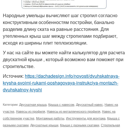
Народные умельцы вычисляют шаг стропил согласно
конструктивным особенностям постройки, банально
разделив длину ската на равные расстояния. Для
утепленных крыш шаг между стропилами подбирают,
исходя из ширины плит теплоизоляции.
У нас на сайте вы можете найти калькулятор для расчета
двускатной крыши , который возможно вам поможет при
строительстве.
Источник:
https://dachadesign.info/novosti/dvuhskatnaya-
krysha-svoimi-rukami-poshagovaya-instrukciya-montazh-
dvuhskatnoy-kryshi
Категории:
Двускатная крыша
,
Крыша с навесом
,
Двускатный навес
,
Навес на
участке
,
Навесы из профиля
,
Навесы из металлического профиля
,
Навес на
собственном участке
,
Монтажные работы
,
Инструменты для монтажа
,
Крыша с
разными скатами
,
Двускатные крыши
,
Крыши с разными скатами
,
Стропильная