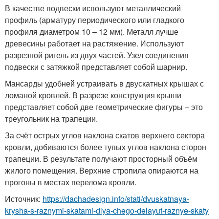
В качестве подвески используют металлический
профиль (арматуру периодического или гладкого
профиля диаметром 10 – 12 мм). Металл лучше
древесины работает на растяжение. Используют
разрезной ригель из двух частей. Узел соединения
подвески с затяжкой представляет собой шарнир.
Мансарды удобней устраивать в двускатных крышах с
ломаной кровлей. В разрезе конструкция крыши
представляет собой две геометрические фигуры – это
треугольник на трапеции.
За счёт острых углов наклона скатов верхнего сектора
кровли, добиваются более тупых углов наклона сторон
трапеции. В результате получают просторный объём
жилого помещения. Верхние стропила опираются на
прогоны в местах перелома кровли.
Источник:
https://dachadesign.info/stati/dvuskatnaya-
krysha-s-raznymi-skatami-dlya-chego-delayut-raznye-skaty