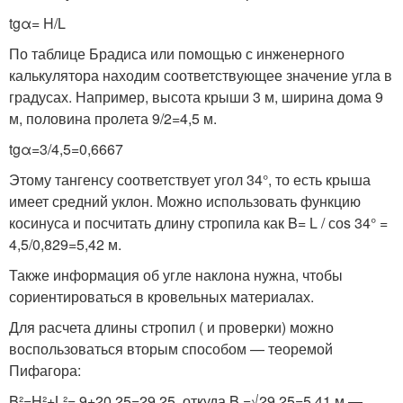
tgα= H/L
По таблице Брадиса или помощью с инженерного
калькулятора находим соответствующее значение угла в
градусах. Например, высота крыши 3 м, ширина дома 9
м, половина пролета 9/2=4,5 м.
tgα=3/4,5=0,6667
Этому тангенсу соответствует угол 34°, то есть крыша
имеет средний уклон. Можно использовать функцию
косинуса и посчитать длину стропила как B= L / соs 34° =
4,5/0,829=5,42 м.
Также информация об угле наклона нужна, чтобы
сориентироваться в кровельных материалах.
Для расчета длины стропил ( и проверки) можно
воспользоваться вторым способом — теоремой
Пифагора:
B²=H²+L²= 9+20,25=29,25, откуда B =√29,25=5,41 м —