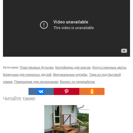
Категории:
Пластиковые бутылки
,
Контейнеры для кексов
,
Искусственные цветы
,
Кормушки для пернатых друзей
,
Вертикальные клумбы
,
Тара из-под бытовой
химии
,
Помещение для организации
,
Бизнес по переработке
Читайте также