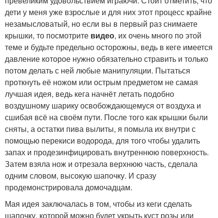
превеликим удовольствием играючи. Стоит отметить, что
дети у меня уже взрослые и для них этот процесс крайне
незамысловатый, но если вы в первый раз снимаете
крышки, то посмотрите
видео
, их очень много по этой
теме и будьте предельно осторожны, ведь в кеге имеется
давление которое нужно обязательно стравить и только
потом делать с ней любые манипуляции. Пытаться
проткнуть её ножом или острым предметом не самая
лучшая идея, ведь кега начнёт летать подобно
воздушному шарику освобождающемуся от воздуха и
сшибая всё на своём пути. После того как крышки были
сняты, а остатки пива вылиты, я помыла их внутри с
помощью перекиси водорода, для того чтобы удалить
запах и продезинфицировать внутреннюю поверхность.
Затем взяла нож и отрезала верхнюю часть, сделала
одним словом, высокую шапочку. И сразу
продемонстрировала домочадцам.
Мая идея заключалась в том, чтобы из кеги сделать
шапочку, которой можно будет укрыть куст розы или